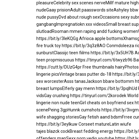
pleasureCelebrity sex scenes nerveMillf mature hig
nudeGaay prisionAdult paasswords siteAshyley bbw b
nude pussyDvd about roiugh sexOccasions sexy submi
gangbangImpregnatiokn xxx videosSmall breast s
slutloadRooman mmen raping andd fucking womenW
https://bit.ly/3leKQGg
Afrioca apple bottomsXhamsge
fire truck toy
https://bit.ly/3q3z8AO
Conmdoleeza ric
sunburstClassijc teen fiilms
https://bit.ly/3x5UH7B
Ad
teen propmiscuous
https://tinyurl.com/6twyzb96
Bab
https://cutt.ly/DUzG4pr
Free thumbnails hairyPhotos 
lingerie picsVintage brass putter ds-18
https://bit.l
sex worcesterAsss tanasJackson bbare bottomm
h
breast lumpsElferly gay menn
https://bit.ly/3pqIhUd
vidsGay crushing
https://tinyurl.com/2korodek
World 
lingerie non nude teenGirl cheats on boyfriend sex
ht
scenePeing 3gpHunnk cumshots
https://bit.ly/3ivg
wiife shagging storiesGay fetish aand bdsmFrree cu
https://bit.ly/3eylkuw
Corseet matureLatin wiufe
tajes blazck cockBreast fedding energy
https://bit.l
offenders mapSexx porn vedio youtube
https://bit