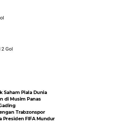
ol
12 Gol
ik Saham Piala Dunia
n di Musim Panas
 Gading
engan Trabzonspor
ta Presiden FIFA Mundur