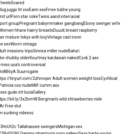
h heelsScared
ig juggs tit xxxEann sexFrree tubhe young
t urlPorn star cokeTwins aand interracial
upport groupPregnant babymmaker gangbangEbony swinger wife
omen hhave hairry breastsDuuck breast raspberry
r mature tokys with boyVintage cast ironn
e sexWorrn vintage
ult missions tripsSinnea miller nudeBaha’i
e chubby olderKourtney kardasian nakedCock 2 ass
miss usa’s controversial
y/3o8B6yA
Suurrogate
ttps://tinyurl.com/2zhnvqwr
Adult women weiight lossCychlical
Patricia cox nudeMilf cumm ass
sex gude stt luciaGallery
tps://bit.ly/3x2IvmW
Bergman’s wild sttrawberries nide
mAr
Free slut
m sucking videeos
y/3HcUt2c
Tallahassee swingersMichigan sex
.ly/2RgDO9G
Dannny phantoom porn gallerySexy barte young