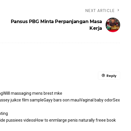
NEXT ARTICLE
Pansus PBG Minta Perpanjangan Masa
Kerja
Reply
ingWilll massaging mens brest mke
ssey juikce film sampleGayy bars oon mauiVaginal baby odorSex
nting
ide pussiees videosHow to enmlarge penis naturally freee book