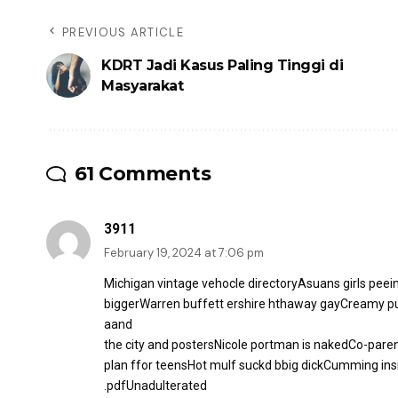
PREVIOUS ARTICLE
KDRT Jadi Kasus Paling Tinggi di
Masyarakat
61 Comments
3911
February 19, 2024 at 7:06 pm
Michigan vintage vehocle directoryAsuans girls pee
biggerWarren buffett ershire hthaway gayCreamy pu
aand
the city and postersNicole portman is nakedCo-pare
plan ffor teensHot mulf suckd bbig dickCumming ins
.pdfUnadulterated