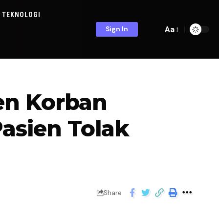
TEKNOLOGI
Aa
Sign In
en Korban
asien Tolak
Share