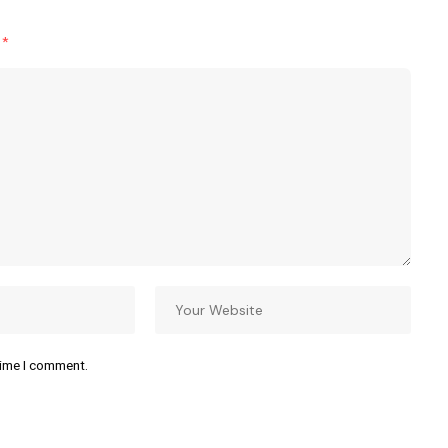
d
*
time I comment.