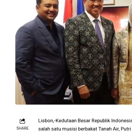
Lisbon,-Kedutaan Besar Republik Indonesi
SHARE
salah satu musisi berbakat Tanah Air, Putri