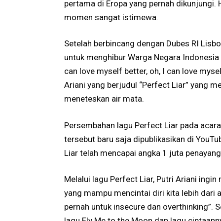
pertama di Eropa yang pernah dikunjungi.
momen sangat istimewa.
Setelah berbincang dengan Dubes RI Lisb
untuk menghibur Warga Negara Indonesia di
can love myself better, oh, I can love myself 
Ariani yang berjudul “Perfect Liar” yang 
meneteskan air mata.
Persembahan lagu Perfect Liar pada acara
tersebut baru saja dipublikasikan di YouT
Liar telah mencapai angka 1 juta penayang
Melalui lagu Perfect Liar, Putri Ariani ing
yang mampu mencintai diri kita lebih dari ap
pernah untuk insecure dan overthinking”. Se
lagu Fly Me to the Moon dan lagu ciptaan