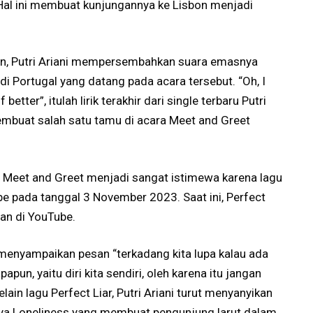
 Hal ini membuat kunjungannya ke Lisbon menjadi
on, Putri Ariani mempersembahkan suara emasnya
 Portugal yang datang pada acara tersebut. “Oh, I
better”, itulah lirik terakhir dari single terbaru Putri
membuat salah satu tamu di acara Meet and Greet
 Meet and Greet menjadi sangat istimewa karena lagu
ube pada tanggal 3 November 2023. Saat ini, Perfect
an di YouTube.
in menyampaikan pesan “terkadang kita lupa kalau ada
apun, yaitu diri kita sendiri, oleh karena itu jangan
lain lagu Perfect Liar, Putri Ariani turut menyanyikan
nya Loneliness yang membuat pengunjung larut dalam