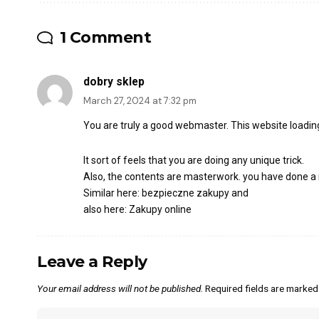
1 Comment
dobry sklep
March 27, 2024 at 7:32 pm
You are truly a good webmaster. This website loading 
It sort of feels that you are doing any unique trick.
Also, the contents are masterwork. you have done a 
Similar here:
bezpieczne zakupy
and
also here:
Zakupy online
Leave a Reply
Your email address will not be published.
Required fields are marke