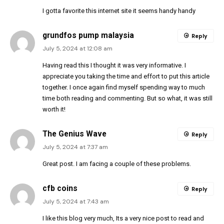
I gotta favorite this internet site it seems handy handy
grundfos pump malaysia
Reply
July 5, 2024 at 12:08 am
Having read this I thought it was very informative. I
appreciate you taking the time and effort to put this article
together. I once again find myself spending way to much
time both reading and commenting. But so what, it was still
worth it!
The Genius Wave
Reply
July 5, 2024 at 7:37 am
Great post. I am facing a couple of these problems.
cfb coins
Reply
July 5, 2024 at 7:43 am
I like this blog very much, Its a very nice post to read and