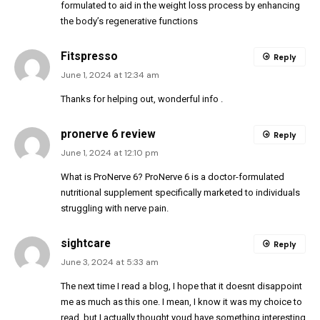
formulated to aid in the weight loss process by enhancing
the body’s regenerative functions
Fitspresso
Reply
June 1, 2024 at 12:34 am
Thanks for helping out, wonderful info .
pronerve 6 review
Reply
June 1, 2024 at 12:10 pm
What is ProNerve 6? ProNerve 6 is a doctor-formulated
nutritional supplement specifically marketed to individuals
struggling with nerve pain.
sightcare
Reply
June 3, 2024 at 5:33 am
The next time I read a blog, I hope that it doesnt disappoint
me as much as this one. I mean, I know it was my choice to
read, but I actually thought youd have something interesting