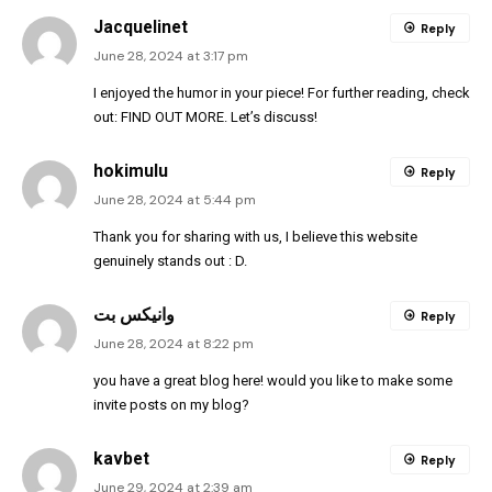
Jacquelinet
Reply
June 28, 2024 at 3:17 pm
I enjoyed the humor in your piece! For further reading, check
out:
FIND OUT MORE
. Let’s discuss!
hokimulu
Reply
June 28, 2024 at 5:44 pm
Thank you for sharing with us, I believe this website
genuinely stands out : D.
وانیکس بت
Reply
June 28, 2024 at 8:22 pm
you have a great blog here! would you like to make some
invite posts on my blog?
kavbet
Reply
June 29, 2024 at 2:39 am