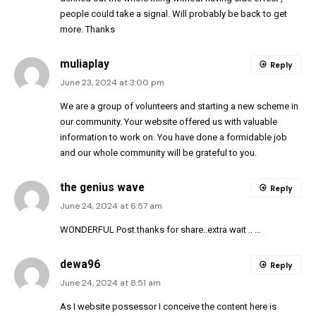
people could take a signal. Will probably be back to get
more. Thanks
muliaplay
Reply
June 23, 2024 at 3:00 pm
We are a group of volunteers and starting a new scheme in
our community. Your website offered us with valuable
information to work on. You have done a formidable job
and our whole community will be grateful to you.
the genius wave
Reply
June 24, 2024 at 6:57 am
WONDERFUL Post.thanks for share..extra wait .. …
dewa96
Reply
June 24, 2024 at 8:51 am
As I website possessor I conceive the content here is