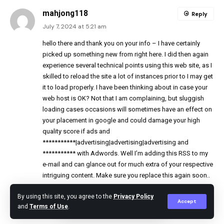
mahjong118
Reply
July 7, 2024 at 5:21 am
hello there and thank you on your info – I have certainly
picked up something new from right here. I did then again
experience several technical points using this web site, as I
skilled to reload the site a lot of instances prior to I may get
it to load properly. I have been thinking about in case your
web host is OK? Not that I am complaining, but sluggish
loading cases occasions will sometimes have an effect on
your placement in google and could damage your high
quality score if ads and
***********|advertising|advertising|advertising and
*********** with Adwords. Well I’m adding this RSS to my
e-mail and can glance out for much extra of your respective
intriguing content. Make sure you replace this again soon..
By using this site, you agree to the
Privacy Policy
online business
Reply
Accept
and
Terms of Use
.
July 7, 2024 at 6:36 am