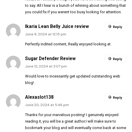
to say. All I hear is a bunch of whining about something that
you could fix if you werent too busy looking for attention.
Ikaria Lean Belly Juice review
Reply
June 9, 2024 at 12:15 pm
Perfectly indited content, Really enjoyed looking at.
Sugar Defender Review
Reply
June 12, 2024 at 3:07 pm
Would love to incessantly get updated outstanding web
blog! .
Alexaslot138
Reply
June 20, 2024 at 5:46 pm
Thanks for your marvelous posting! I genuinely enjoyed
reading it, you will be a great author.I will make sure to
bookmark your blog and will eventually come back at some