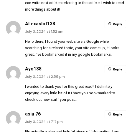
can write next articles referring to this article. I wish to read
more things about it!
ALexaslot138
Reply
July 3, 2024 at 1:52 am
Hello there, I found your website via Google while
searching for a related topic, your site came up, it looks
great. I’ve bookmarked it in my google bookmarks.
Ayo188
Reply
July 3, 2024 at 2:55 pm
I wanted to thank you for this great read!! I definitely
enjoying every little bit of it I have you bookmarked to
check out new stuff you post…
asia 76
Reply
July 3, 2024 at 7:17 pm
It¦s actually a nice and helpful piece of information. I am