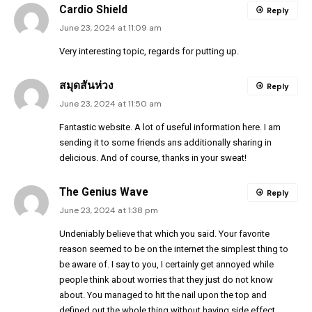
Cardio Shield
Reply
June 23, 2024 at 11:09 am
Very interesting topic, regards for putting up.
สมุดสันห่วง
Reply
June 23, 2024 at 11:50 am
Fantastic website. A lot of useful information here. I am
sending it to some friends ans additionally sharing in
delicious. And of course, thanks in your sweat!
The Genius Wave
Reply
June 23, 2024 at 1:38 pm
Undeniably believe that which you said. Your favorite
reason seemed to be on the internet the simplest thing to
be aware of. I say to you, I certainly get annoyed while
people think about worries that they just do not know
about. You managed to hit the nail upon the top and
defined out the whole thing without having side effect ,