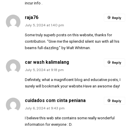
incur info .
raja76
Reply
July 5, 2024 at 1:40 pm
Some truly superb posts on this website, thanks for
contribution. “Give me the splendid silent sun with all his
beams full-dazzling.” by Walt Whitman.
car wash kalimalang
Reply
July 5, 2024 at 9:18 pm
Definitely, what a magnificent blog and educative posts, I
surely will bookmark your website.Have an awsome day!
cuidados com cinta peniana
Reply
July 6, 2024 at 9:43 pm
I believe this web site contains some really wonderful
information for everyone : D.