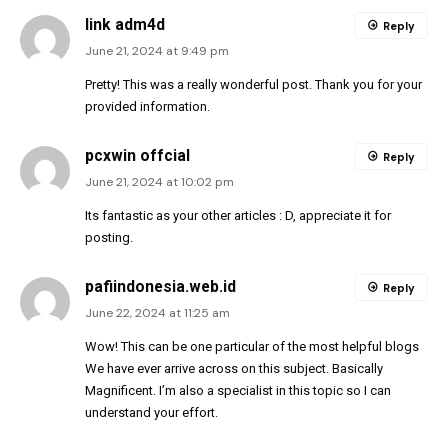
link adm4d
Reply
June 21, 2024 at 9:49 pm
Pretty! This was a really wonderful post. Thank you for your
provided information.
pcxwin offcial
Reply
June 21, 2024 at 10:02 pm
Its fantastic as your other articles : D, appreciate it for
posting.
pafiindonesia.web.id
Reply
June 22, 2024 at 11:25 am
Wow! This can be one particular of the most helpful blogs
We have ever arrive across on this subject. Basically
Magnificent. I’m also a specialist in this topic so I can
understand your effort.