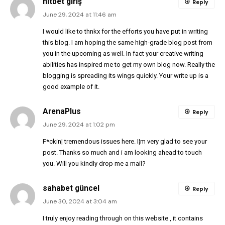
hitbet giriş
Reply
June 29, 2024 at 11:46 am
I would like to thnkx for the efforts you have put in writing
this blog. I am hoping the same high-grade blog post from
you in the upcoming as well. In fact your creative writing
abilities has inspired me to get my own blog now. Really the
blogging is spreading its wings quickly. Your write up is a
good example of it.
ArenaPlus
Reply
June 29, 2024 at 1:02 pm
F*ckin¦ tremendous issues here. I¦m very glad to see your
post. Thanks so much and i am looking ahead to touch
you. Will you kindly drop me a mail?
sahabet güncel
Reply
June 30, 2024 at 3:04 am
I truly enjoy reading through on this website , it contains