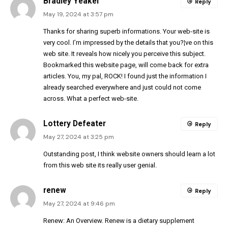
Bradley Yeakel
Reply
May 19, 2024 at 3:57 pm
Thanks for sharing superb informations. Your web-site is
very cool. I’m impressed by the details that you?¦ve on this
web site. It reveals how nicely you perceive this subject.
Bookmarked this website page, will come back for extra
articles. You, my pal, ROCK! I found just the information I
already searched everywhere and just could not come
across. What a perfect web-site.
Lottery Defeater
Reply
May 27, 2024 at 3:25 pm
Outstanding post, I think website owners should learn a lot
from this web site its really user genial.
renew
Reply
May 27, 2024 at 9:46 pm
Renew: An Overview. Renew is a dietary supplement