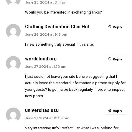
June 25, 2024 at 8:14 pm
Would you be interested in exchanging links?
Clothing Destination Chic Hot
Reply
June 26, 2024 at 9:13 pm
I view something truly special in this site.
wordcloud.org
Reply
June 27, 2024 at 1:20 am
I just could not leave your site before suggesting that I
actually loved the standard information a person supply for
your guests? Is gonna be back regularly in order to inspect
new posts
universitas usu
Reply
June 27, 2024 at 10:59 pm
Very interesting info !Perfect just what I was looking for!