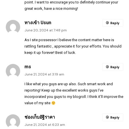
point. I want to encourage you to definitely continue your
great work, have a nice morning!
ทางเข้า Usun
Reply
June 20, 2024 at 7:48 pm
As I site possessor I believe the content matter here is
rattling fantastic , appreciate it for your efforts. You should
keep it up forever! Best of luck.
ms
Reply
June 21, 2024 at 3:19 am
I like what you guys are up also. Such smart work and
reporting! Keep up the excellent works guys I’ve
incorporated you guys to my blogroll. I think it’ll improve the
value of my site
ช่องเก็บอัฐิราคา
Reply
June 21, 2024 at 6:23 am