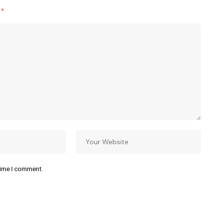
d
*
time I comment.