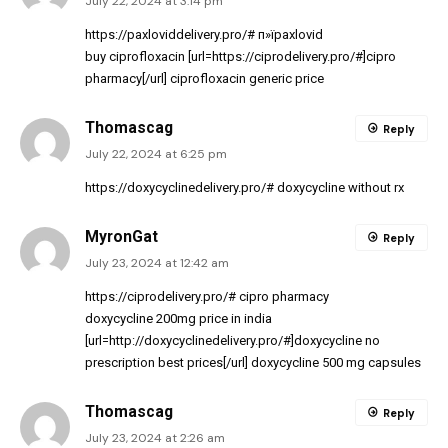
July 22, 2024 at 3:14 pm
https://paxloviddelivery.pro/#
п»їpaxlovid
buy ciprofloxacin [url=https://ciprodelivery.pro/#]cipro
pharmacy[/url] ciprofloxacin generic price
Thomascag
Reply
July 22, 2024 at 6:25 pm
https://doxycyclinedelivery.pro/#
doxycycline without rx
MyronGat
Reply
July 23, 2024 at 12:42 am
https://ciprodelivery.pro/#
cipro pharmacy
doxycycline 200mg price in india
[url=http://doxycyclinedelivery.pro/#]doxycycline no
prescription best prices[/url] doxycycline 500 mg capsules
Thomascag
Reply
July 23, 2024 at 2:26 am