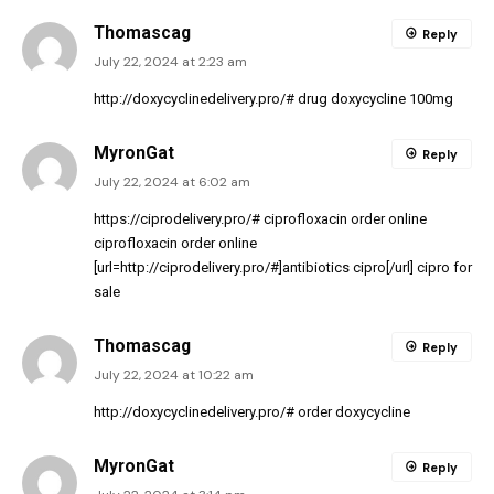
Thomascag
Reply
July 22, 2024 at 2:23 am
http://doxycyclinedelivery.pro/#
drug doxycycline 100mg
MyronGat
Reply
July 22, 2024 at 6:02 am
https://ciprodelivery.pro/#
ciprofloxacin order online
ciprofloxacin order online
[url=http://ciprodelivery.pro/#]antibiotics cipro[/url] cipro for
sale
Thomascag
Reply
July 22, 2024 at 10:22 am
http://doxycyclinedelivery.pro/#
order doxycycline
MyronGat
Reply