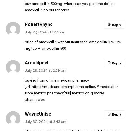
buy amoxicillin 500mg:
where can you get amoxicillin
–
amoxicillin no prescription
RobertRhync
Reply
July 27, 2024 at 1:27 pm
price of amoxicillin without insurance:
amoxicillin 875 125
mg tab
– amoxicillin 500
Arnoldpeeli
Reply
July 29, 2024 at 2:39 pm
buying from online mexican pharmacy
[url=https://mexicandeliverypharma.online/#]medication
from mexico pharmacy[/url] mexico drug stores
pharmacies
WayneUnise
Reply
July 30, 2024 at 3:43 am