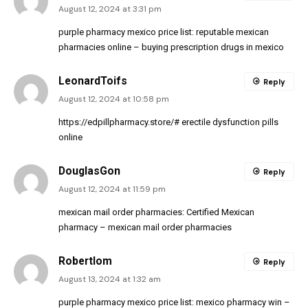
August 12, 2024 at 3:31 pm
purple pharmacy mexico price list:
reputable mexican
pharmacies online
– buying prescription drugs in mexico
LeonardToifs
Reply
August 12, 2024 at 10:58 pm
https://edpillpharmacy.store/#
erectile dysfunction pills
online
DouglasGon
Reply
August 12, 2024 at 11:59 pm
mexican mail order pharmacies:
Certified Mexican
pharmacy
– mexican mail order pharmacies
Robertlom
Reply
August 13, 2024 at 1:32 am
purple pharmacy mexico price list:
mexico pharmacy win
–