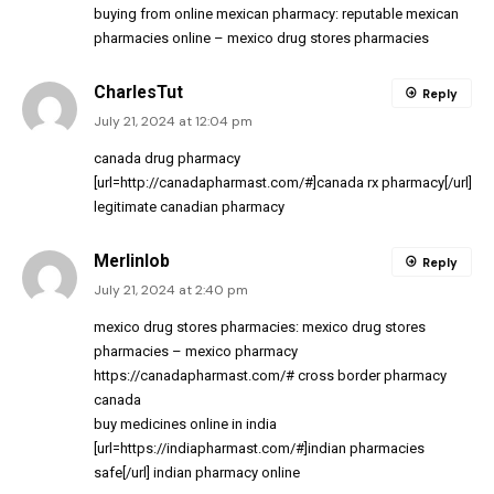
buying from online mexican pharmacy:
reputable mexican
pharmacies online
– mexico drug stores pharmacies
CharlesTut
Reply
July 21, 2024 at 12:04 pm
canada drug pharmacy
[url=http://canadapharmast.com/#]canada rx pharmacy[/url]
legitimate canadian pharmacy
Merlinlob
Reply
July 21, 2024 at 2:40 pm
mexico drug stores pharmacies:
mexico drug stores
pharmacies
– mexico pharmacy
https://canadapharmast.com/#
cross border pharmacy
canada
buy medicines online in india
[url=https://indiapharmast.com/#]indian pharmacies
safe[/url] indian pharmacy online