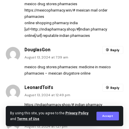
mexico drug stores pharmacies
https://mexicopharmacy.win/#
mexican mail order
pharmacies
online shopping pharmacy india
[url=http://indiapharmacy.shop/#]Indian pharmacy
online[/url] reputable indian pharmacies
DouglasGon
Reply
August 13, 2024 at 7:39 am
mexico drug stores pharmacies:
medicine in mexico
pharmacies
– mexican drugstore online
LeonardToifs
Reply
August 13, 2024 at 12:49 pm
https://indiapharmacy.shop/#
indian pharmacy
By using this site, you agree to the
Privacy Policy
Accept
FloydTap
and
Terms of Use
.
Reply
August 13, 2024 at 1:27 pm