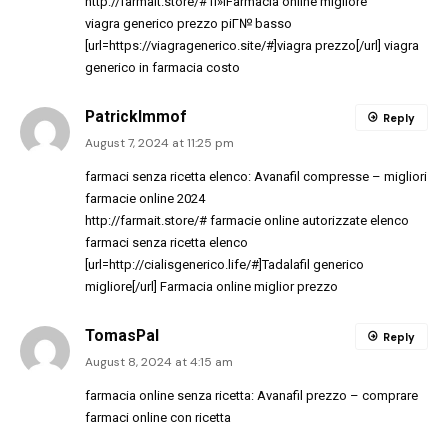
http://farmait.store/#
п»їFarmacia online migliore
viagra generico prezzo piГ№ basso
[url=https://viagragenerico.site/#]viagra prezzo[/url] viagra
generico in farmacia costo
PatrickImmof
Reply
August 7, 2024 at 11:25 pm
farmaci senza ricetta elenco:
Avanafil compresse
– migliori
farmacie online 2024
http://farmait.store/#
farmacie online autorizzate elenco
farmaci senza ricetta elenco
[url=http://cialisgenerico.life/#]Tadalafil generico
migliore[/url] Farmacia online miglior prezzo
TomasPal
Reply
August 8, 2024 at 4:15 am
farmacia online senza ricetta:
Avanafil prezzo
– comprare
farmaci online con ricetta