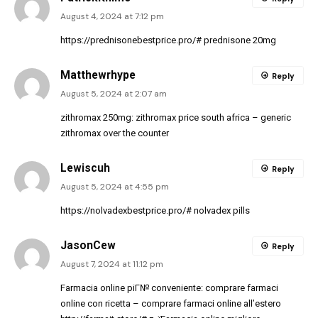
August 4, 2024 at 7:12 pm
https://prednisonebestprice.pro/#
prednisone 20mg
Matthewrhype
Reply
August 5, 2024 at 2:07 am
zithromax 250mg:
zithromax price south africa
– generic
zithromax over the counter
Lewiscuh
Reply
August 5, 2024 at 4:55 pm
https://nolvadexbestprice.pro/#
nolvadex pills
JasonCew
Reply
August 7, 2024 at 11:12 pm
Farmacia online piГ№ conveniente:
comprare farmaci
online con ricetta
– comprare farmaci online all’estero