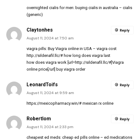
overnighted cialis for men:
buying cialis in australia
– cialis
(generic)
Claytonhes
Reply
August 11, 2024 at 7:50 am
viagra pills:
Buy Viagra online in USA
– viagra cost
http://sildenafil.llc/#
how long does viagra last
how does viagra work [url=http://sildenafil.llc/#]Viagra
online price[/url] buy viagra order
LeonardToifs
Reply
August 11, 2024 at 9:59 am
https://mexicopharmacy.win/#
mexican rx online
Robertlom
Reply
August 11, 2024 at 2:33 pm
cheapest ed meds:
cheap ed pills online
– ed medications