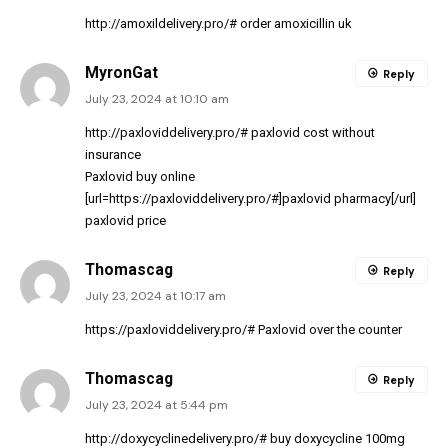
http://amoxildelivery.pro/#
order amoxicillin uk
MyronGat
Reply
July 23, 2024 at 10:10 am
http://paxloviddelivery.pro/#
paxlovid cost without
insurance
Paxlovid buy online
[url=https://paxloviddelivery.pro/#]paxlovid pharmacy[/url]
paxlovid price
Thomascag
Reply
July 23, 2024 at 10:17 am
https://paxloviddelivery.pro/#
Paxlovid over the counter
Thomascag
Reply
July 23, 2024 at 5:44 pm
http://doxycyclinedelivery.pro/#
buy doxycycline 100mg