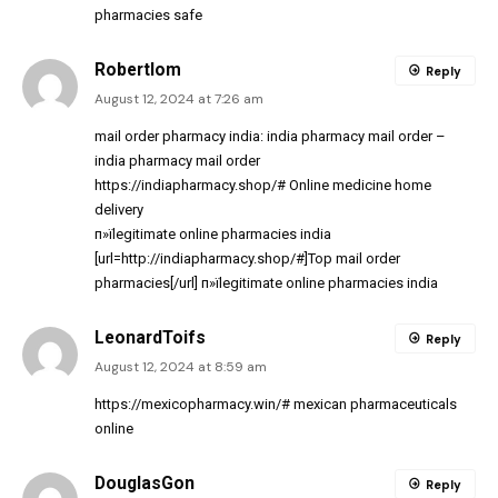
pharmacies safe
Robertlom
Reply
August 12, 2024 at 7:26 am
mail order pharmacy india:
india pharmacy mail order
–
india pharmacy mail order
https://indiapharmacy.shop/#
Online medicine home
delivery
п»їlegitimate online pharmacies india
[url=http://indiapharmacy.shop/#]Top mail order
pharmacies[/url] п»їlegitimate online pharmacies india
LeonardToifs
Reply
August 12, 2024 at 8:59 am
https://mexicopharmacy.win/#
mexican pharmaceuticals
online
DouglasGon
Reply