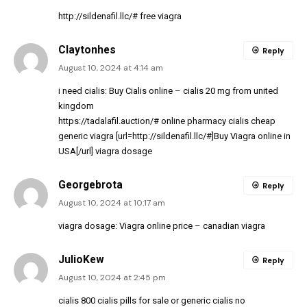
http://sildenafil.llc/#
free viagra
Claytonhes
Reply
August 10, 2024 at 4:14 am
i need cialis:
Buy Cialis online
– cialis 20 mg from united
kingdom
https://tadalafil.auction/#
online pharmacy cialis cheap
generic viagra [url=http://sildenafil.llc/#]Buy Viagra online in
USA[/url] viagra dosage
Georgebrota
Reply
August 10, 2024 at 10:17 am
viagra dosage:
Viagra online price
– canadian viagra
JulioKew
Reply
August 10, 2024 at 2:45 pm
cialis 800
cialis pills for sale
or
generic cialis no