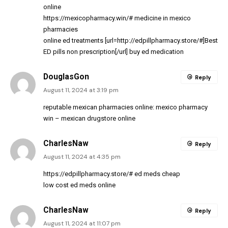
online
https://mexicopharmacy.win/#
medicine in mexico
pharmacies
online ed treatments [url=http://edpillpharmacy.store/#]Best
ED pills non prescription[/url] buy ed medication
DouglasGon
Reply
August 11, 2024 at 3:19 pm
reputable mexican pharmacies online:
mexico pharmacy
win
– mexican drugstore online
CharlesNaw
Reply
August 11, 2024 at 4:35 pm
https://edpillpharmacy.store/#
ed meds cheap
low cost ed meds online
CharlesNaw
Reply
August 11, 2024 at 11:07 pm