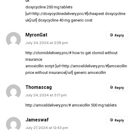
uk
doxycycline 200 mg tablets
[url=http://doxycyclinedelivery.pro/#]cheapest doxycycline
uk[/url] doxycycline 40 mg generic cost
MyronGat
Reply
July 24, 2024 at 2:38 pm
http://clomiddelivery.pro/#
how to get clomid without
insurance
amoxicillin script [url=http://amoxildelivery.pro/#]amoxicillin
price without insurance[/url] generic amoxicillin
Thomascag
Reply
July 24, 2024 at 5:17 pm
http://amoxildelivery.pro/#
amoxicillin 500 mg tablets
Jameswaf
Reply
July 27, 2024 at 12:43 pm