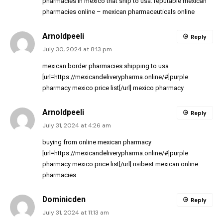
pharmacies in mexico that ship to usa:
reputable mexican
pharmacies online
– mexican pharmaceuticals online
Arnoldpeeli
Reply
July 30, 2024 at 8:13 pm
mexican border pharmacies shipping to usa
[url=https://mexicandeliverypharma.online/#]purple
pharmacy mexico price list[/url] mexico pharmacy
Arnoldpeeli
Reply
July 31, 2024 at 4:26 am
buying from online mexican pharmacy
[url=https://mexicandeliverypharma.online/#]purple
pharmacy mexico price list[/url] п»їbest mexican online
pharmacies
Dominicden
Reply
July 31, 2024 at 11:13 am