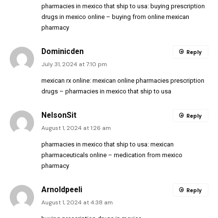
pharmacies in mexico that ship to usa:
buying prescription
drugs in mexico online
– buying from online mexican
pharmacy
Dominicden
Reply
July 31, 2024 at 7:10 pm
mexican rx online:
mexican online pharmacies prescription
drugs
– pharmacies in mexico that ship to usa
NelsonSit
Reply
August 1, 2024 at 1:26 am
pharmacies in mexico that ship to usa:
mexican
pharmaceuticals online
– medication from mexico
pharmacy
Arnoldpeeli
Reply
August 1, 2024 at 4:38 am