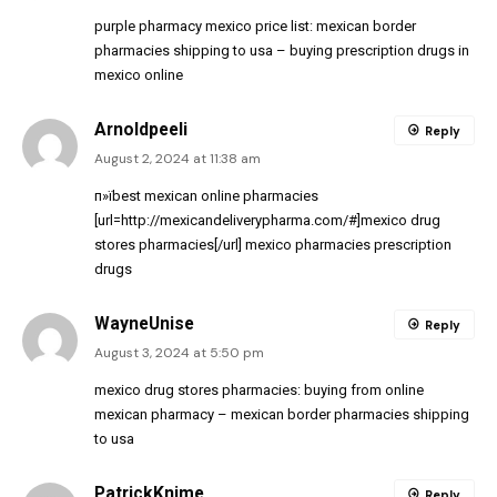
purple pharmacy mexico price list:
mexican border
pharmacies shipping to usa
– buying prescription drugs in
mexico online
Arnoldpeeli
Reply
August 2, 2024 at 11:38 am
п»їbest mexican online pharmacies
[url=http://mexicandeliverypharma.com/#]mexico drug
stores pharmacies[/url] mexico pharmacies prescription
drugs
WayneUnise
Reply
August 3, 2024 at 5:50 pm
mexico drug stores pharmacies:
buying from online
mexican pharmacy
– mexican border pharmacies shipping
to usa
PatrickKnime
Reply