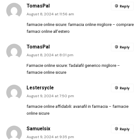
TomasPal
Reply
August 8, 2024 at 11:56 am
farmacie online sicure:
farmacia online migliore
– comprare
farmaci online all’estero
TomasPal
Reply
August 8, 2024 at 8:01 pm
Farmacie online sicure:
Tadalafil generico migliore
–
farmacie online sicure
Lestersycle
Reply
August 9, 2024 at 7:50 pm
farmacie online affidabili:
avanafil in farmacia
– farmacie
online sicure
Samuelsix
Reply
August 9, 2024 at 9:35 pm