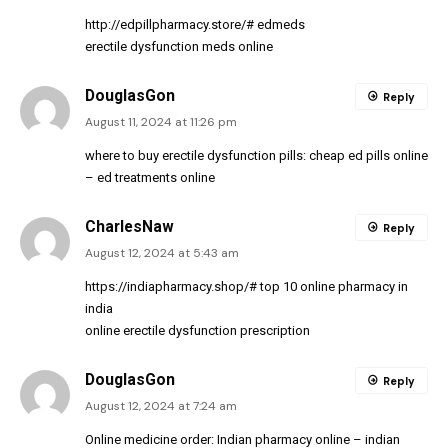
http://edpillpharmacy.store/#
edmeds
erectile dysfunction meds online
DouglasGon
Reply
August 11, 2024 at 11:26 pm
where to buy erectile dysfunction pills:
cheap ed pills online
– ed treatments online
CharlesNaw
Reply
August 12, 2024 at 5:43 am
https://indiapharmacy.shop/#
top 10 online pharmacy in
india
online erectile dysfunction prescription
DouglasGon
Reply
August 12, 2024 at 7:24 am
Online medicine order:
Indian pharmacy online
– indian