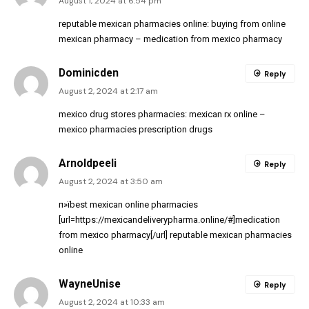
August 1, 2024 at 6:54 pm
reputable mexican pharmacies online:
buying from online
mexican pharmacy
– medication from mexico pharmacy
Dominicden
Reply
August 2, 2024 at 2:17 am
mexico drug stores pharmacies:
mexican rx online
–
mexico pharmacies prescription drugs
Arnoldpeeli
Reply
August 2, 2024 at 3:50 am
п»їbest mexican online pharmacies
[url=https://mexicandeliverypharma.online/#]medication
from mexico pharmacy[/url] reputable mexican pharmacies
online
WayneUnise
Reply
August 2, 2024 at 10:33 am