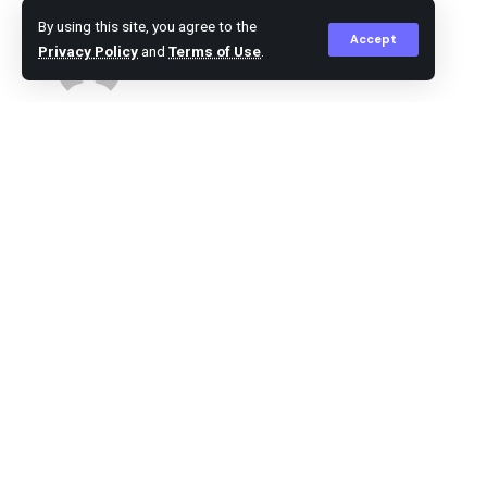
By using this site, you agree to the
Accept
Privacy Policy
and
Terms of Use
.
Agus Leo
Published March 25, 2024
Langkat – Tanjung Pura Desa Jentera St
SHARE
Utara
–
Kasat Narkoba Polres Langkat AKP Hardiya
Rahmat Husein Simatupang SIK SH MH men
setelah personil Sat Narkoba melakukan se