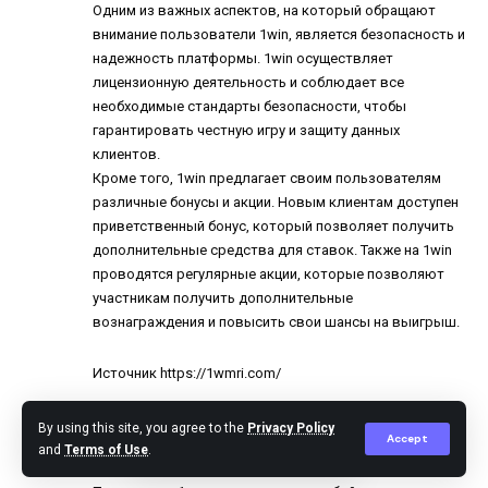
Одним из важных аспектов, на который обращают
внимание пользователи 1win, является безопасность и
надежность платформы. 1win осуществляет
лицензионную деятельность и соблюдает все
необходимые стандарты безопасности, чтобы
гарантировать честную игру и защиту данных
клиентов.
Кроме того, 1win предлагает своим пользователям
различные бонусы и акции. Новым клиентам доступен
приветственный бонус, который позволяет получить
дополнительные средства для ставок. Также на 1win
проводятся регулярные акции, которые позволяют
участникам получить дополнительные
вознаграждения и повысить свои шансы на выигрыш.
Источник
https://1wmri.com/
Promokodsar
By using this site, you agree to the
Privacy Policy
Reply
Accept
and
Terms of Use
.
May 25, 2024 at 2:30 am