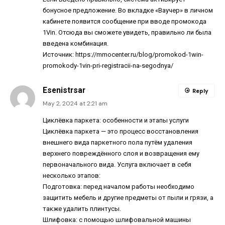
бонусное предложение. Во вкладке «Ваучер» в личном
кабинете появится сообщение при вводе промокода
1Vin. Отсюда вы сможете увидеть, правильно ли была
введена комбинация.
Источник:
https://mmocenter.ru/blog/promokod-1win-
promokody-1vin-pri-registracii-na-segodnya/
Esenistrsar
Reply
May 2, 2024 at 2:21 am
Циклёвка паркета: особенности и этапы услуги
Циклёвка паркета — это процесс восстановления
внешнего вида паркетного пола путём удаления
верхнего повреждённого слоя и возвращения ему
первоначального вида. Услуга включает в себя
несколько этапов:
Подготовка: перед началом работы необходимо
защитить мебель и другие предметы от пыли и грязи, а
также удалить плинтусы.
Шлифовка: с помощью шлифовальной машины