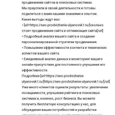
продвижении сайтов в поисковых системах.
Мы преуспели в своей деятельности и готовы
поделиться с вами нашими знаниями и опытом.
Какие выгоды ждут вас:
• [url=https://seo-prodvizhenie-ulyanovsk1.ru/]сколько
стоит продвижение сайта и оптимизация сайта[/url]
• Подробный анализ вашего сайта и создание
персонализированной стратегии продвижения.
• Повышение эффективности контента и технических
аспектов вашего сайта.
• Ежедневный анализ данных и мониторинг вашего
онлайн-присутствия для постоянного улучшения его
эффективности.
Подробнее [url=https://seo-prodvizhenie-
ulyanovsk1.ru/]https://seo-prodvizhenie-ulyanovsk1.ru/[/url]
Уже много клиентов оценили результаты: увеличение
посещаемости, улучшение рейтинга в поисковых
системах и, конечно, рост бизнеса. Вы можете
получить бесплатную консультацию у нас, для
обсуждения ваших потребностей и разработки