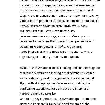
Plinko – классическая аркадная игра, в которой игроки
пускают шарик сверху на специально размеченное
поле, состоящее из рядов крючков и препятствий.
Шарик, скатываясь вниз, прыгает от крючка к крючку
и попадает в различные ячейки на дне поля, каждая из
которых имеет свою выигрышную стоимость.
Однако Plinko на 1Win – это не только
развлекательная аркада, но и способ получить
реальный выигрыш. В игровом поле присутствуют
различные выигрышные ячейки с разными
коэффициентами, что позволяет игроку получать
крупные деньги при успешном попадании.
Aviator 1WIN
Aviator is an exhilarating and immersive game
that takes players on a thrilling aerial adventure. Set in a
visually stunning world, the game combines the thrill of
flying with strategic gameplay elements, making it a
captivating experience for both casual gamers and
hardcore enthusiasts alike.
One of the key aspects that sets Aviator apart from other
games in its genre is its realistic and dynamic flight