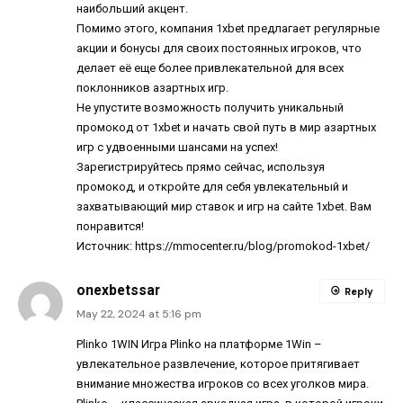
наибольший акцент.
Помимо этого, компания 1xbet предлагает регулярные
акции и бонусы для своих постоянных игроков, что
делает её еще более привлекательной для всех
поклонников азартных игр.
Не упустите возможность получить уникальный
промокод от 1xbet и начать свой путь в мир азартных
игр с удвоенными шансами на успех!
Зарегистрируйтесь прямо сейчас, используя
промокод, и откройте для себя увлекательный и
захватывающий мир ставок и игр на сайте 1xbet. Вам
понравится!
Источник:
https://mmocenter.ru/blog/promokod-1xbet/
onexbetssar
Reply
May 22, 2024 at 5:16 pm
Plinko 1WIN
Игра Plinko на платформе 1Win –
увлекательное развлечение, которое притягивает
внимание множества игроков со всех уголков мира.