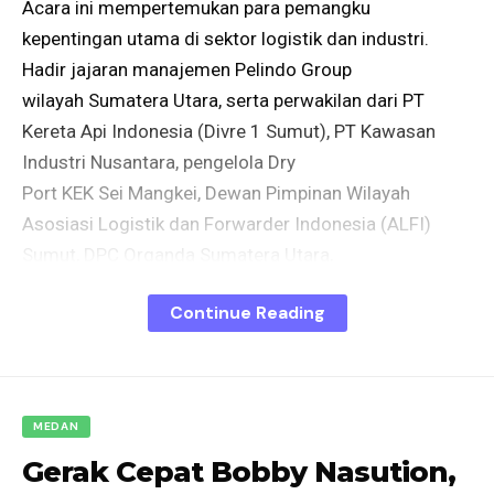
Acara ini mempertemukan para pemangku
kepentingan utama di sektor logistik dan industri.
Hadir jajaran manajemen Pelindo Group
wilayah Sumatera Utara, serta perwakilan dari PT
Kereta Api Indonesia (Divre 1 Sumut), PT Kawasan
Industri Nusantara, pengelola Dry
Port KEK Sei Mangkei, Dewan Pimpinan Wilayah
Asosiasi Logistik dan Forwarder Indonesia (ALFI)
Sumut, DPC Organda Sumatera Utara,
hingga DPD Organda.
Continue Reading
Pelabuhan Kuala Tanjung dipandang sebagai salah
satu proyek strategis nasional yang akan menjadi
pintu masuk dan keluar logistik di
barat Indonesia. Dengan lokasi strategis menghadap
MEDAN
Selat Malaka jalur pelayaran internasional tersibuk di
Gerak Cepat Bobby Nasution,
dunia, pelabuhan ini