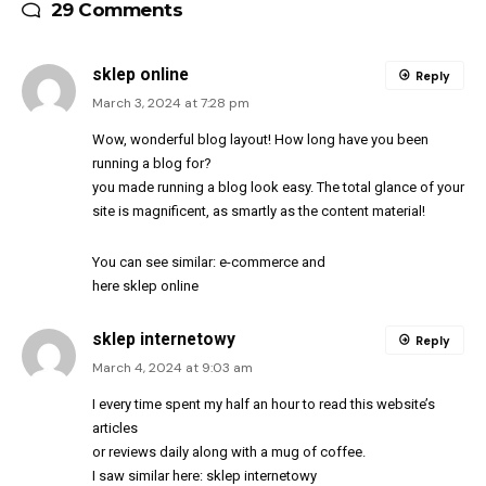
29 Comments
sklep online
Reply
March 3, 2024 at 7:28 pm
Wow, wonderful blog layout! How long have you been
running a blog for?
you made running a blog look easy. The total glance of your
site is magnificent, as smartly as the content material!
You can see similar:
e-commerce
and
here
sklep online
sklep internetowy
Reply
March 4, 2024 at 9:03 am
I every time spent my half an hour to read this website’s
articles
or reviews daily along with a mug of coffee.
I saw similar here:
sklep internetowy