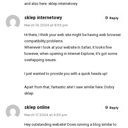
and also here:
sklep internetowy
sklep internetowy
Reply
March 14, 2024 at 8:55 pm
Hi there, I think your web site might be having web browser
compatibility problems.
Whenever I look at your website in Safari, it looks fine
however, when opening in Internet Explorer, it’s got some
overlapping issues.
I just wanted to provide you with a quick heads up!
Apart from that, fantastic site! I saw similar here:
Dobry
sklep
sklep online
Reply
March 17, 2024 at 4:30 pm
Hey outstanding website! Does running a blog similar to