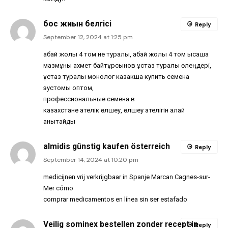
бос жиын белгісі
Reply
September 12, 2024 at 1:25 pm
абай жолы 4 том не туралы, абай жолы 4 том қысқаша
мазмұны ахмет байтұрсынов ұстаз туралы өлеңдері,
ұстаз туралы монолог казакша купить семена
эустомы оптом,
профессиональные семена в
казахстане қателік өлшеу, өлшеу қателігін қалай
анықтайды
almidis günstig kaufen österreich
Reply
September 14, 2024 at 10:20 pm
medicijnen vrij verkrijgbaar in Spanje Marcan Cagnes-sur-
Mer cómo
comprar medicamentos en línea sin ser estafado
Veilig sominex bestellen zonder recept in
Reply