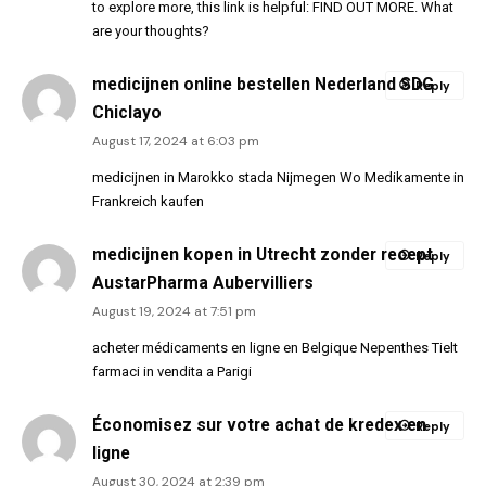
to explore more, this link is helpful:
FIND OUT MORE
. What
are your thoughts?
medicijnen online bestellen Nederland SDG
Reply
Chiclayo
August 17, 2024 at 6:03 pm
medicijnen in Marokko stada Nijmegen Wo Medikamente in
Frankreich kaufen
medicijnen kopen in Utrecht zonder recept
Reply
AustarPharma Aubervilliers
August 19, 2024 at 7:51 pm
acheter médicaments en ligne en Belgique Nepenthes Tielt
farmaci in vendita a Parigi
Économisez sur votre achat de kredex en
Reply
ligne
August 30, 2024 at 2:39 pm