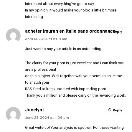
interested about everything’ve got to say.
In my opinion, it would make your blog a little bit more
interesting.
acheter imuran en Italie sans ordonnance
Reply
April 13, 2024 at 5:08 am
Just want to say your article is as astounding.
The clarity for your post is just excellent and i can think you
are a professional
on this subject. Well together with your permission let me
to snatch your
RSS feed to keep updated with impending post.
Thank you a million and please carry on the rewarding work.
Jocelynt
Reply
June 28, 2024 at 4:06 pm
Great write-up! Your analysis is spot-on. For those wanting