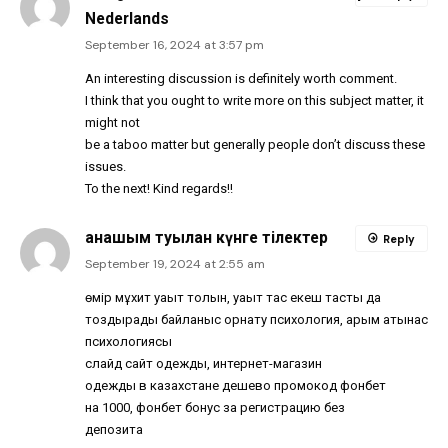
Nederlands
September 16, 2024 at 3:57 pm
An interesting discussion is definitely worth comment.
I think that you ought to write more on this subject matter, it
might not
be a taboo matter but generally people don’t discuss these
issues.
To the next! Kind regards!!
анашым туылған күнге тілектер
Reply
September 19, 2024 at 2:55 am
өмір мұхит уақыт толқын, уақыт тас екеш тасты да
тоздырады байланыс орнату психология, қарым қатынас
психологиясы
слайд сайт одежды, интернет-магазин
одежды в казахстане дешево промокод фонбет
на 1000, фонбет бонус за регистрацию без
депозита