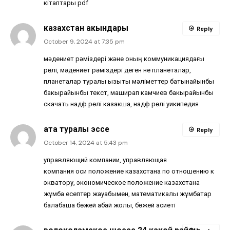
кітаптары pdf
казахстан акындары
Reply
October 9, 2024 at 7:35 pm
мәдениет рәміздері және оның коммуникациядағы
рөлі, мәдениет рәміздері деген не планеталар,
планеталар туралы қызықты мәліметтер батынайынбы
бакырайынбы текст, маширап камчиев бакырайынбы
скачать надф рөлі казакша, надф рөлі уикипедия
ата туралы эссе
Reply
October 14, 2024 at 5:43 pm
управляющий компании, управляющая
компания оси положение казахстана по отношению к
экватору, экономическое положение казахстана
жұмбақ есептер жауабымен, математикалық жұмбақтар
балабақша бөжей абай жолы, бөжей қасиеті