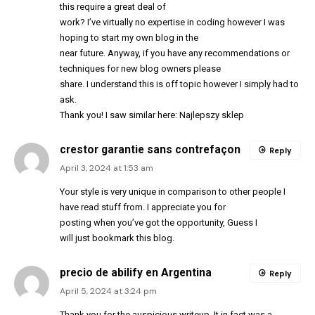
this require a great deal of
work? I’ve virtually no expertise in coding however I was
hoping to start my own blog in the
near future. Anyway, if you have any recommendations or
techniques for new blog owners please
share. I understand this is off topic however I simply had to
ask.
Thank you! I saw similar here:
Najlepszy sklep
crestor garantie sans contrefaçon
Reply
April 3, 2024 at 1:53 am
Your style is very unique in comparison to other people I
have read stuff from. I appreciate you for
posting when you’ve got the opportunity, Guess I
will just bookmark this blog.
precio de abilify en Argentina
Reply
April 5, 2024 at 3:24 pm
Thank you for the auspicious writeup. It in fact was a