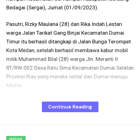
Bedagai (Sergai), Jumat (01/09/2023).
Pasutri, Rizky Maulana (28) dan Rika Indah Lestari
warga Jalan Tarikat Gang Binjai Kecamatan Dumai
Timur itu berhasil ditangkap di Jalan Bunga Terompet
Kota Medan, setelah berhasil membawa kabur mobil
milik Muhammad Bilal (28) warga Jln. Meranti II
RT/RW 002 Desa Ratu Sima Kecamatan Dumai Selatan
Provinsi Riau yang mereka rental dari Dumai menuju
Medan.
Informasi yang diperoleh pasangan yang berasal
Continue Reading
Dumai yang juga kenal dengan korban ini melakukan
aksinya saat berada di Rumah Makan Ayam Penyet di
Rampah Kota, setelah melakukan perjalanan dari
Dumai ke Kota Medan.
MEDAN