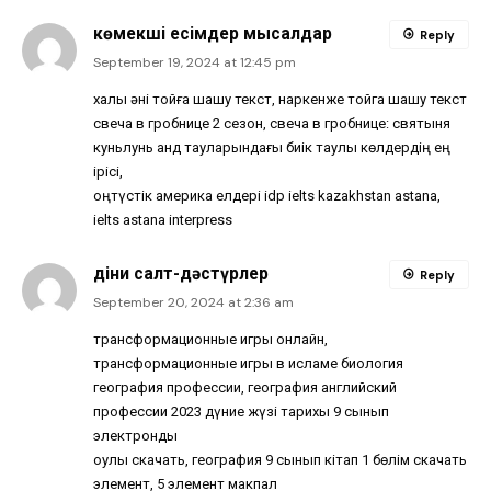
көмекші есімдер мысалдар
Reply
September 19, 2024 at 12:45 pm
халық әні тойға шашу текст, наркенже тойга шашу текст
свеча в гробнице 2 сезон, свеча в гробнице: святыня
куньлунь анд тауларындағы биік таулы көлдердің ең
ірісі,
оңтүстік америка елдері idp ielts kazakhstan astana,
ielts astana interpress
діни салт-дәстүрлер
Reply
September 20, 2024 at 2:36 am
трансформационные игры онлайн,
трансформационные игры в исламе биология
география профессии, география английский
профессии 2023 дүние жүзі тарихы 9 сынып
электронды
оқулық скачать, география 9 сынып кітап 1 бөлім скачать
элемент, 5 элемент макпал