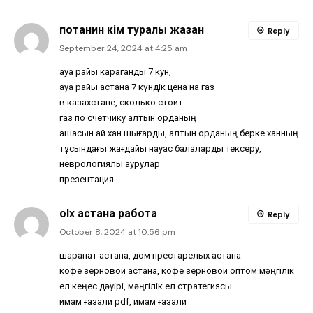
потанин кім туралы жазған
Reply
September 24, 2024 at 4:25 am
ауа райы караганды 7 кун,
ауа райы астана 7 күндік цена на газ
в казахстане, сколько стоит
газ по счетчику алтын орданың
ақшасын қай хан шығарды, алтын орданың берке ханның
тұсындағы жағдайы науқас балаларды тексеру,
неврологиялық аурулар
презентация
olx астана работа
Reply
October 8, 2024 at 10:56 pm
шарапат астана, дом престарелых астана
кофе зерновой астана, кофе зерновой оптом мәңгілік
ел кеңес дәуірі, мәңгілік ел стратегиясы
имам ғазали pdf, имам ғазали