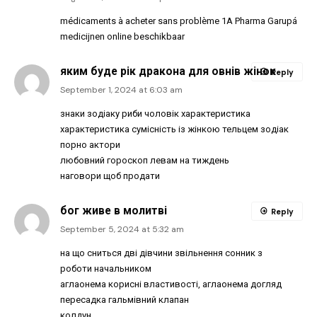
médicaments à acheter sans problème 1A Pharma Garupá
medicijnen online beschikbaar
яким буде рік дракона для овнів жінок
Reply
September 1, 2024 at 6:03 am
знаки зодіаку риби чоловік характеристика
характеристика сумісність із жінкою тельцем зодіак
порно актори
любовний гороскоп левам на тиждень
наговори щоб продати
бог живе в молитві
Reply
September 5, 2024 at 5:32 am
на що сниться дві дівчини звільнення сонник з
роботи начальником
аглаонема корисні властивості, аглаонема догляд
пересадка гальмівний клапан
колдун