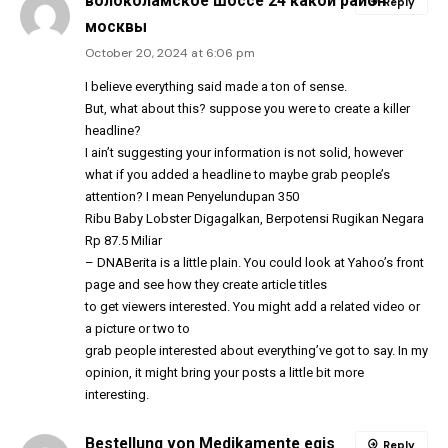
волоколамское шоссе 24 какой район
Reply
москвы
October 20, 2024 at 6:06 pm
I believe everything said made a ton of sense.
But, what about this? suppose you were to create a killer
headline?
I ain’t suggesting your information is not solid, however
what if you added a headline to maybe grab people’s
attention? I mean Penyelundupan 350
Ribu Baby Lobster Digagalkan, Berpotensi Rugikan Negara
Rp 87.5 Miliar
– DNABerita is a little plain. You could look at Yahoo’s front
page and see how they create article titles
to get viewers interested. You might add a related video or
a picture or two to
grab people interested about everything’ve got to say. In my
opinion, it might bring your posts a little bit more
interesting.
Bestellung von Medikamente egis
Reply