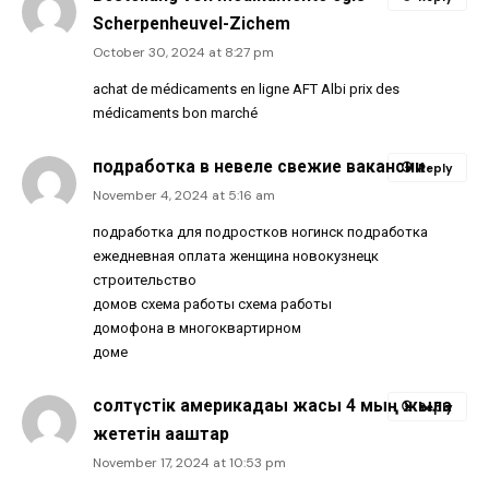
Scherpenheuvel-Zichem
October 30, 2024 at 8:27 pm
achat de médicaments en ligne AFT Albi prix des
médicaments bon marché
подработка в невеле свежие вакансии
Reply
November 4, 2024 at 5:16 am
подработка для подростков ногинск подработка
ежедневная оплата женщина новокузнецк
строительство
домов схема работы схема работы
домофона в многоквартирном
доме
солтүстік америкадағы жасы 4 мың жылға
Reply
жететін ағаштар
November 17, 2024 at 10:53 pm