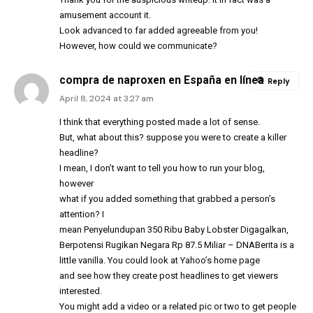
amusement account it.
Look advanced to far added agreeable from you!
However, how could we communicate?
compra de naproxen en España en línea
Reply
April 8, 2024 at 3:27 am
I think that everything posted made a lot of sense.
But, what about this? suppose you were to create a killer
headline?
I mean, I don’t want to tell you how to run your blog,
however
what if you added something that grabbed a person’s
attention? I
mean Penyelundupan 350 Ribu Baby Lobster Digagalkan,
Berpotensi Rugikan Negara Rp 87.5 Miliar – DNABerita is a
little vanilla. You could look at Yahoo’s home page
and see how they create post headlines to get viewers
interested.
You might add a video or a related pic or two to get people