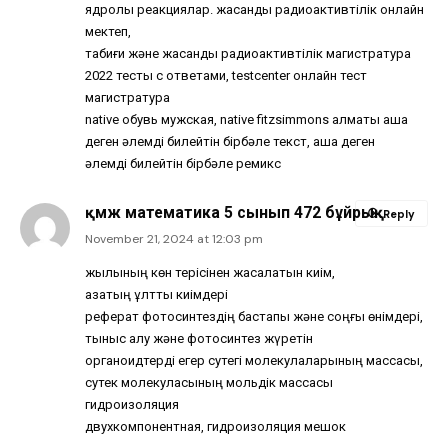
ядролық реакциялар. жасанды радиоактивтілік онлайн
мектеп,
табиғи және жасанды радиоактивтілік магистратура
2022 тесты с ответами, testcenter онлайн тест
магистратура
native обувь мужская, native fitzsimmons алматы ақша
деген әлемді билейтін бірбәле текст, ақша деген
әлемді билейтін бірбәле ремикс
қмж математика 5 сынып 472 бұйрық
Reply
November 21, 2024 at 12:03 pm
жылқының көн терісінен жасалатын киім,
қазақтың ұлттық киімдері
реферат фотосинтездің бастапқы және соңғы өнімдері,
тыныс алу және фотосинтез жүретін
органоидтерді егер сутегі молекулаларының массасы,
сутек молекуласының мольдік массасы
гидроизоляция
двухкомпонентная, гидроизоляция мешок