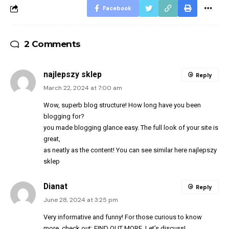
Facebook
2 Comments
najlepszy sklep
Reply
March 22, 2024 at 7:00 am
Wow, superb blog structure! How long have you been
blogging for?
you made blogging glance easy. The full look of your site is
great,
as neatly as the content! You can see similar here
najlepszy
sklep
Dianat
Reply
June 28, 2024 at 3:25 pm
Very informative and funny! For those curious to know
more, check out:
FIND OUT MORE
. Let’s discuss!