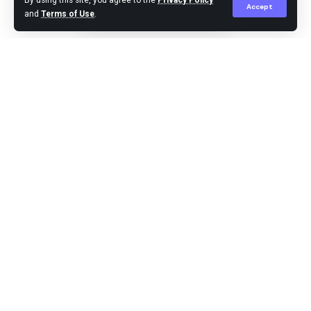
By using this site, you agree to the
Privacy Policy
Accept
and
Terms of Use
.
Editor
Published November 2, 2023
Tangerang,-Koper milik Fransiskus Yuni Finolia,
penumpang Batik Air dirusak dan uang tunai Rp2,3 juta