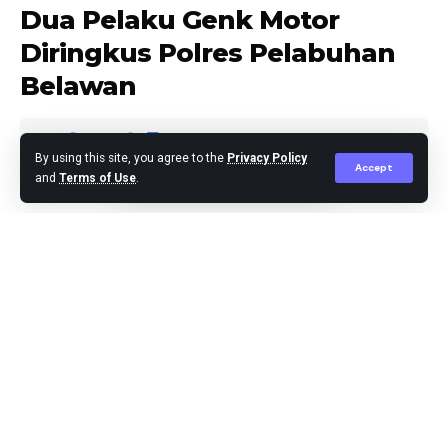
Dua Pelaku Genk Motor
Diringkus Polres Pelabuhan
Belawan
By using this site, you agree to the
Privacy Policy
Accept
and
Terms of Use
.
Agus Leo
Published April 29, 2024