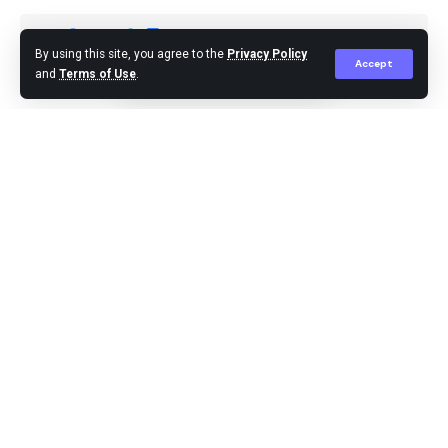
By using this site, you agree to the
Privacy Policy
Accept
and
Terms of Use
.
Editor
Published January 4, 2025
Jakarta,-Ketua Yayasan Lembaga Konsumen