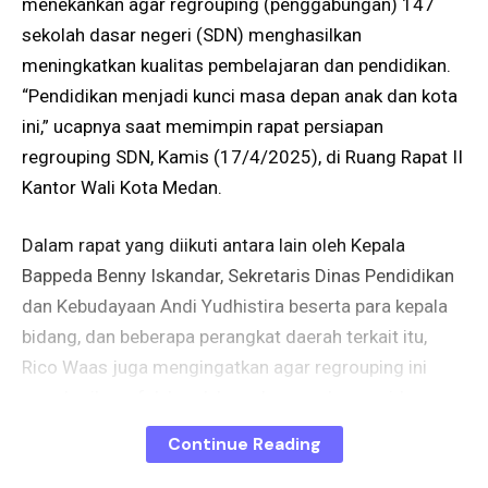
menekankan agar regrouping (penggabungan) 147
sekolah dasar negeri (SDN) menghasilkan
meningkatkan kualitas pembelajaran dan pendidikan.
“Pendidikan menjadi kunci masa depan anak dan kota
ini,” ucapnya saat memimpin rapat persiapan
regrouping SDN, Kamis (17/4/2025), di Ruang Rapat II
Kantor Wali Kota Medan.
Dalam rapat yang diikuti antara lain oleh Kepala
Bappeda Benny Iskandar, Sekretaris Dinas Pendidikan
dan Kebudayaan Andi Yudhistira beserta para kepala
bidang, dan beberapa perangkat daerah terkait itu,
Rico Waas juga mengingatkan agar regrouping ini
memberikan efek buruk kepada guru dan murid.
Continue Reading
“Regrouping sekolah ini juga harus menghasilkan
kepala sekolah yang berkualitas,” tegasnya.