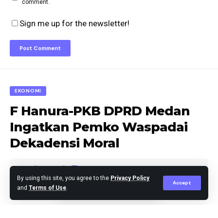
comment.
Sign me up for the newsletter!
EKONOMI
F Hanura-PKB DPRD Medan
Ingatkan Pemko Waspadai
Dekadensi Moral
By using this site, you agree to the
Privacy Policy
Accept
and
Terms of Use
.
berita
Published September 29, 2025