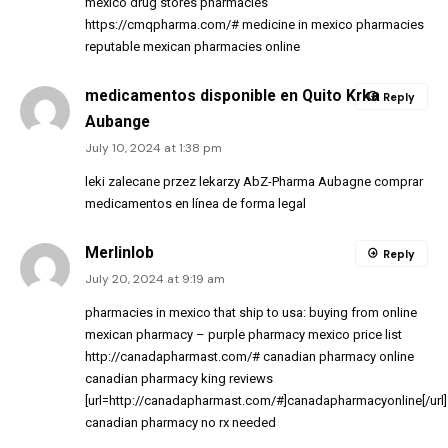
mexico drug stores pharmacies
https://cmqpharma.com/#
medicine in mexico pharmacies
reputable mexican pharmacies online
medicamentos disponible en Quito Krka
Reply
Aubange
July 10, 2024 at 1:38 pm
leki zalecane przez lekarzy AbZ-Pharma Aubagne comprar
medicamentos en línea de forma legal
Merlinlob
Reply
July 20, 2024 at 9:19 am
pharmacies in mexico that ship to usa:
buying from online
mexican pharmacy
– purple pharmacy mexico price list
http://canadapharmast.com/#
canadian pharmacy online
canadian pharmacy king reviews
[url=http://canadapharmast.com/#]canadapharmacyonline[/url]
canadian pharmacy no rx needed