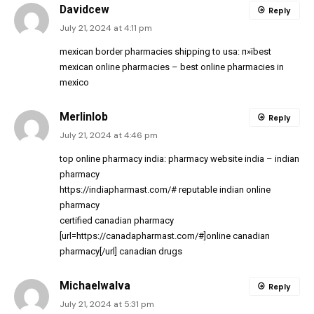
Davidcew
Reply
July 21, 2024 at 4:11 pm
mexican border pharmacies shipping to usa:
п»їbest
mexican online pharmacies
– best online pharmacies in
mexico
Merlinlob
Reply
July 21, 2024 at 4:46 pm
top online pharmacy india:
pharmacy website india
– indian
pharmacy
https://indiapharmast.com/#
reputable indian online
pharmacy
certified canadian pharmacy
[url=https://canadapharmast.com/#]online canadian
pharmacy[/url] canadian drugs
MichaelwaIva
Reply
July 21, 2024 at 5:31 pm