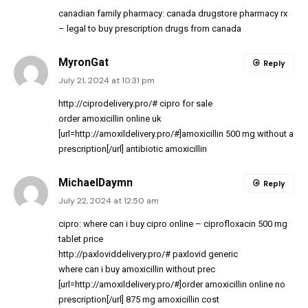
canadian family pharmacy:
canada drugstore pharmacy rx
– legal to buy prescription drugs from canada
MyronGat
Reply
July 21, 2024 at 10:31 pm
http://ciprodelivery.pro/#
cipro for sale
order amoxicillin online uk
[url=http://amoxildelivery.pro/#]amoxicillin 500 mg without a
prescription[/url] antibiotic amoxicillin
MichaelDaymn
Reply
July 22, 2024 at 12:50 am
cipro:
where can i buy cipro online
– ciprofloxacin 500 mg
tablet price
http://paxloviddelivery.pro/#
paxlovid generic
where can i buy amoxicillin without prec
[url=http://amoxildelivery.pro/#]order amoxicillin online no
prescription[/url] 875 mg amoxicillin cost