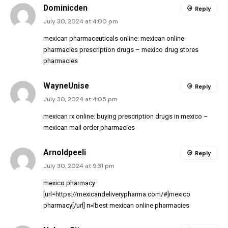
Dominicden
Reply
July 30, 2024 at 4:00 pm
mexican pharmaceuticals online:
mexican online
pharmacies prescription drugs
– mexico drug stores
pharmacies
WayneUnise
Reply
July 30, 2024 at 4:05 pm
mexican rx online:
buying prescription drugs in mexico
–
mexican mail order pharmacies
Arnoldpeeli
Reply
July 30, 2024 at 9:31 pm
mexico pharmacy
[url=https://mexicandeliverypharma.com/#]mexico
pharmacy[/url] п»їbest mexican online pharmacies