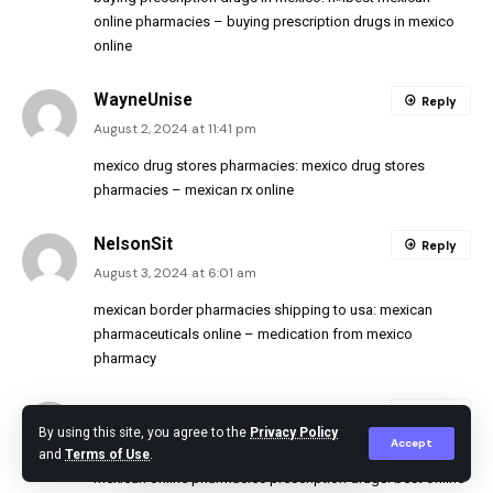
online pharmacies
– buying prescription drugs in mexico
online
WayneUnise
Reply
August 2, 2024 at 11:41 pm
mexico drug stores pharmacies:
mexico drug stores
pharmacies
– mexican rx online
NelsonSit
Reply
August 3, 2024 at 6:01 am
mexican border pharmacies shipping to usa:
mexican
pharmaceuticals online
– medication from mexico
pharmacy
WayneUnise
Reply
By using this site, you agree to the
Privacy Policy
August 3, 2024 at 7:26 am
Accept
and
Terms of Use
.
mexican online pharmacies prescription drugs:
best online