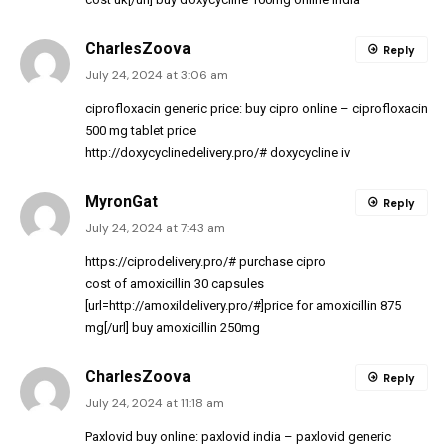
CharlesZoova
Reply
July 24, 2024 at 3:06 am
ciprofloxacin generic price:
buy cipro online
– ciprofloxacin
500 mg tablet price
http://doxycyclinedelivery.pro/#
doxycycline iv
MyronGat
Reply
July 24, 2024 at 7:43 am
https://ciprodelivery.pro/#
purchase cipro
cost of amoxicillin 30 capsules
[url=http://amoxildelivery.pro/#]price for amoxicillin 875
mg[/url] buy amoxicillin 250mg
CharlesZoova
Reply
July 24, 2024 at 11:18 am
Paxlovid buy online:
paxlovid india
– paxlovid generic