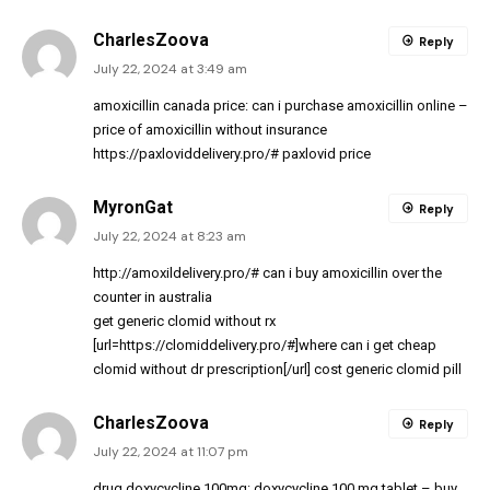
CharlesZoova
Reply
July 22, 2024 at 3:49 am
amoxicillin canada price:
can i purchase amoxicillin online
–
price of amoxicillin without insurance
https://paxloviddelivery.pro/#
paxlovid price
MyronGat
Reply
July 22, 2024 at 8:23 am
http://amoxildelivery.pro/#
can i buy amoxicillin over the
counter in australia
get generic clomid without rx
[url=https://clomiddelivery.pro/#]where can i get cheap
clomid without dr prescription[/url] cost generic clomid pill
CharlesZoova
Reply
July 22, 2024 at 11:07 pm
drug doxycycline 100mg:
doxycycline 100 mg tablet
– buy