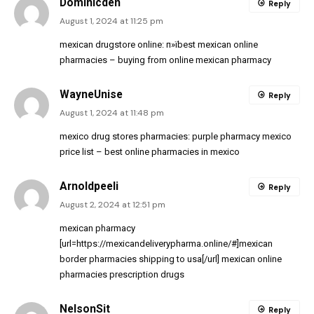
Dominicden
Reply
August 1, 2024 at 11:25 pm
mexican drugstore online:
п»їbest mexican online
pharmacies
– buying from online mexican pharmacy
WayneUnise
Reply
August 1, 2024 at 11:48 pm
mexico drug stores pharmacies:
purple pharmacy mexico
price list
– best online pharmacies in mexico
Arnoldpeeli
Reply
August 2, 2024 at 12:51 pm
mexican pharmacy
[url=https://mexicandeliverypharma.online/#]mexican
border pharmacies shipping to usa[/url] mexican online
pharmacies prescription drugs
NelsonSit
Reply