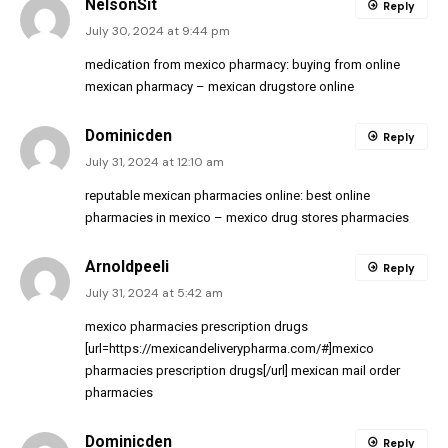
NelsonSit
Reply
July 30, 2024 at 9:44 pm
medication from mexico pharmacy:
buying from online
mexican pharmacy
– mexican drugstore online
Dominicden
Reply
July 31, 2024 at 12:10 am
reputable mexican pharmacies online:
best online
pharmacies in mexico
– mexico drug stores pharmacies
Arnoldpeeli
Reply
July 31, 2024 at 5:42 am
mexico pharmacies prescription drugs
[url=https://mexicandeliverypharma.com/#]mexico
pharmacies prescription drugs[/url] mexican mail order
pharmacies
Dominicden
Reply