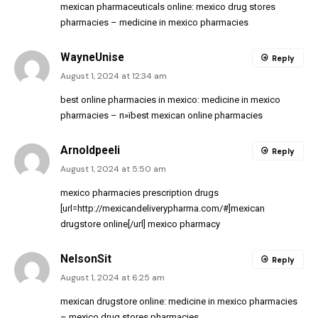
mexican pharmaceuticals online:
mexico drug stores
pharmacies
– medicine in mexico pharmacies
WayneUnise
Reply
August 1, 2024 at 12:34 am
best online pharmacies in mexico:
medicine in mexico
pharmacies
– п»їbest mexican online pharmacies
Arnoldpeeli
Reply
August 1, 2024 at 5:50 am
mexico pharmacies prescription drugs
[url=http://mexicandeliverypharma.com/#]mexican
drugstore online[/url] mexico pharmacy
NelsonSit
Reply
August 1, 2024 at 6:25 am
mexican drugstore online:
medicine in mexico pharmacies
– mexico drug stores pharmacies