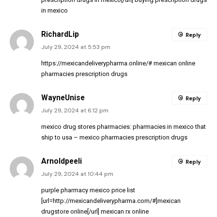
in mexico
RichardLip
Reply
July 29, 2024 at 5:53 pm
https://mexicandeliverypharma.online/#
mexican online
pharmacies prescription drugs
WayneUnise
Reply
July 29, 2024 at 6:12 pm
mexico drug stores pharmacies:
pharmacies in mexico that
ship to usa
– mexico pharmacies prescription drugs
Arnoldpeeli
Reply
July 29, 2024 at 10:44 pm
purple pharmacy mexico price list
[url=http://mexicandeliverypharma.com/#]mexican
drugstore online[/url] mexican rx online