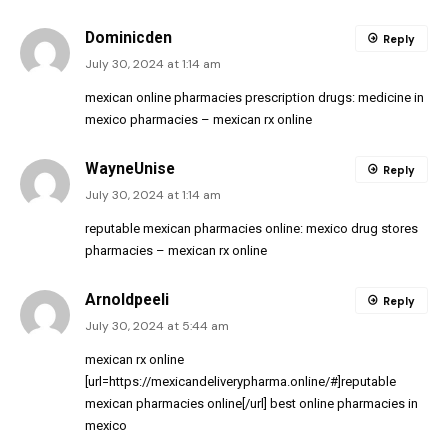
Dominicden
Reply
July 30, 2024 at 1:14 am
mexican online pharmacies prescription drugs:
medicine in
mexico pharmacies
– mexican rx online
WayneUnise
Reply
July 30, 2024 at 1:14 am
reputable mexican pharmacies online:
mexico drug stores
pharmacies
– mexican rx online
Arnoldpeeli
Reply
July 30, 2024 at 5:44 am
mexican rx online
[url=https://mexicandeliverypharma.online/#]reputable
mexican pharmacies online[/url] best online pharmacies in
mexico