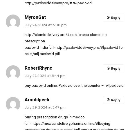
http://paxloviddelivery.pro/#
п»їpaxlovid
MyronGat
Reply
July 24, 2024 at 5:08 pm
http://clomiddelivery.pro/#
cost cheap clomid no
prescription
paxlovid india [url=http://paxloviddelivery.pro/#]paxlovid for
sale[/url] paxlovid pill
RobertRhync
Reply
July 27, 2024 at 5:44 pm
buy paxlovid online:
Paxlovid over the counter
– п»їpaxlovid
Arnoldpeeli
Reply
July 29, 2024 at 3:47 pm
buying prescription drugs in mexico
[url=https://mexicandeliverypharma.online/#]buying
prescription drugs in mexico[/url] buying prescription drugs