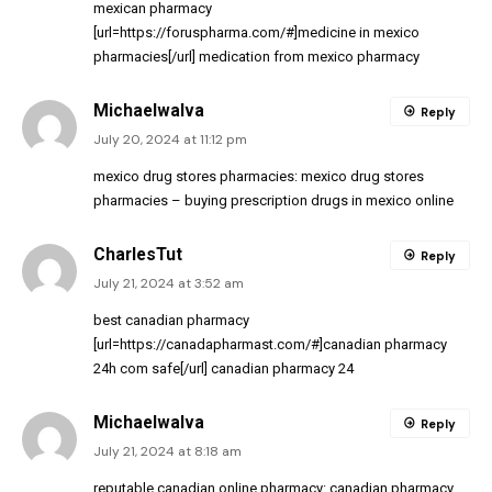
mexican pharmacy
[url=https://foruspharma.com/#]medicine in mexico
pharmacies[/url] medication from mexico pharmacy
MichaelwaIva
Reply
July 20, 2024 at 11:12 pm
mexico drug stores pharmacies:
mexico drug stores
pharmacies
– buying prescription drugs in mexico online
CharlesTut
Reply
July 21, 2024 at 3:52 am
best canadian pharmacy
[url=https://canadapharmast.com/#]canadian pharmacy
24h com safe[/url] canadian pharmacy 24
MichaelwaIva
Reply
July 21, 2024 at 8:18 am
reputable canadian online pharmacy:
canadian pharmacy