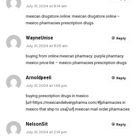
July 31, 2024 at 8:14 am
mexican drugstore online:
mexican drugstore online
–
mexico pharmacies prescription drugs
WayneUnise
Reply
July 31, 2024 at 8:25 am
buying from online mexican pharmacy:
purple pharmacy
mexico price list
– mexico pharmacies prescription drugs
Arnoldpeeli
Reply
July 31, 2024 at 1:49 pm
buying prescription drugs in mexico
[url=https://mexicandeliverypharma.com/#]pharmacies in
mexico that ship to usa[/url] mexican mail order pharmacies
NelsonSit
Reply
July 31, 2024 at 2:14 pm