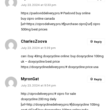
July 23, 2024 at 12:33 pm
https://paxloviddelivery.pro/#
Paxlovid buy online
buy cipro online canada
[url=https://ciprodelivery.pro/#]purchase cipro[/url] cipro
500mg best prices
CharlesZoova
Reply
July 23, 2024 at 5:39 pm
can i buy 40mg doxycycline online:
buy doxycycline 100mg
uk
– doxycycline best price
https://doxycyclinedelivery.pro/#
doxycycline price usa
MyronGat
Reply
July 23, 2024 at 9:54 pm
http://ciprodelivery.pro/#
cipro for sale
doxycycline 200 mg daily
[url=http://doxycyclinedelivery.pro/#]doxycycline 100mg
cost uk[/url] buy doxycycline 100mg online india