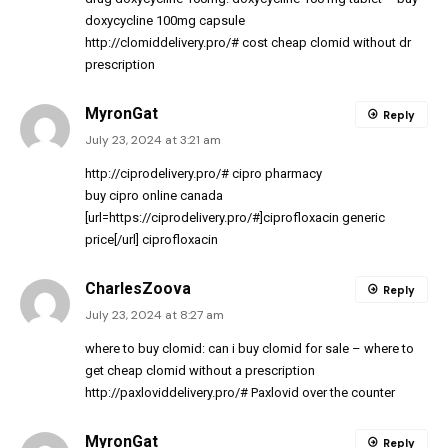
doxycycline 100mg capsule
http://clomiddelivery.pro/#
cost cheap clomid without dr
prescription
MyronGat
Reply
July 23, 2024 at 3:21 am
http://ciprodelivery.pro/#
cipro pharmacy
buy cipro online canada
[url=https://ciprodelivery.pro/#]ciprofloxacin generic
price[/url] ciprofloxacin
CharlesZoova
Reply
July 23, 2024 at 8:27 am
where to buy clomid:
can i buy clomid for sale
– where to
get cheap clomid without a prescription
http://paxloviddelivery.pro/#
Paxlovid over the counter
MyronGat
Reply