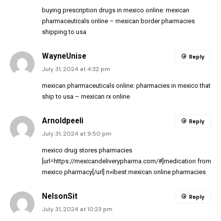
buying prescription drugs in mexico online:
mexican
pharmaceuticals online
– mexican border pharmacies
shipping to usa
WayneUnise
Reply
July 31, 2024 at 4:32 pm
mexican pharmaceuticals online:
pharmacies in mexico that
ship to usa
– mexican rx online
Arnoldpeeli
Reply
July 31, 2024 at 9:50 pm
mexico drug stores pharmacies
[url=https://mexicandeliverypharma.com/#]medication from
mexico pharmacy[/url] п»їbest mexican online pharmacies
NelsonSit
Reply
July 31, 2024 at 10:23 pm