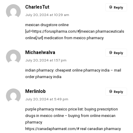
CharlesTut
Reply
July 20, 2024 at 10:29 am
mexican drugstore online
[url=https://foruspharma.com/#]mexican pharmaceuticals
online[/url] medication from mexico pharmacy
MichaelwaIva
Reply
July 20, 2024 at 1:57 pm
indian pharmacy:
cheapest online pharmacy india
– mail
order pharmacy india
Merlinlob
Reply
July 20, 2024 at 5:49 pm
purple pharmacy mexico price list:
buying prescription
drugs in mexico online
– buying from online mexican
pharmacy
https://canadapharmast.com/#
real canadian pharmacy