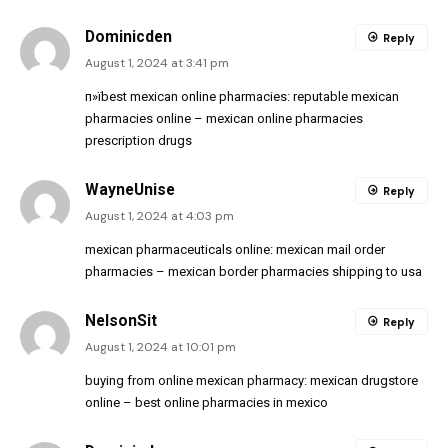
Dominicden
Reply
August 1, 2024 at 3:41 pm
п»їbest mexican online pharmacies:
reputable mexican
pharmacies online
– mexican online pharmacies
prescription drugs
WayneUnise
Reply
August 1, 2024 at 4:03 pm
mexican pharmaceuticals online:
mexican mail order
pharmacies
– mexican border pharmacies shipping to usa
NelsonSit
Reply
August 1, 2024 at 10:01 pm
buying from online mexican pharmacy:
mexican drugstore
online
– best online pharmacies in mexico