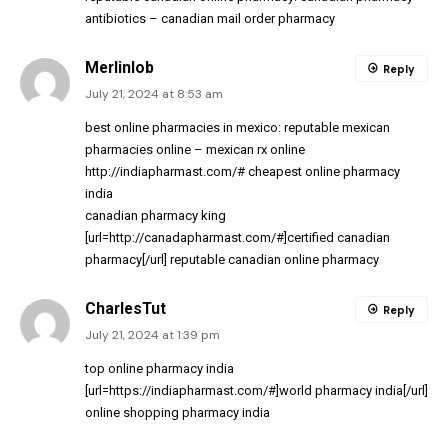
antibiotics
– canadian mail order pharmacy
Merlinlob
Reply
July 21, 2024 at 8:53 am
best online pharmacies in mexico:
reputable mexican
pharmacies online
– mexican rx online
http://indiapharmast.com/#
cheapest online pharmacy
india
canadian pharmacy king
[url=http://canadapharmast.com/#]certified canadian
pharmacy[/url] reputable canadian online pharmacy
CharlesTut
Reply
July 21, 2024 at 1:39 pm
top online pharmacy india
[url=https://indiapharmast.com/#]world pharmacy india[/url]
online shopping pharmacy india