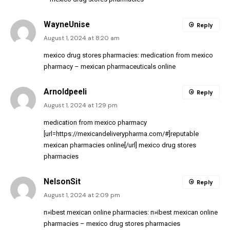
WayneUnise
Reply
August 1, 2024 at 8:20 am
mexico drug stores pharmacies:
medication from mexico
pharmacy
– mexican pharmaceuticals online
Arnoldpeeli
Reply
August 1, 2024 at 1:29 pm
medication from mexico pharmacy
[url=https://mexicandeliverypharma.com/#]reputable
mexican pharmacies online[/url] mexico drug stores
pharmacies
NelsonSit
Reply
August 1, 2024 at 2:09 pm
п»їbest mexican online pharmacies:
п»їbest mexican online
pharmacies
– mexico drug stores pharmacies