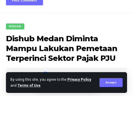
MEDAN
Dishub Medan Diminta
Mampu Lakukan Pemetaan
Terperinci Sektor Pajak PJU
By using this site, you agree to the
Privacy Policy
Accept
and
Terms of Use
.
Editor
Published April 2, 2024