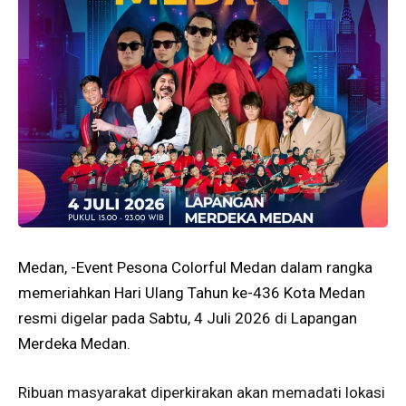
Medan, -Event Pesona Colorful Medan dalam rangka
memeriahkan Hari Ulang Tahun ke-436 Kota Medan
resmi digelar pada Sabtu, 4 Juli 2026 di Lapangan
Merdeka Medan.
Ribuan masyarakat diperkirakan akan memadati lokasi