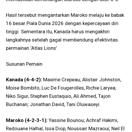
Hasil tersebut mengantarkan Maroko melaju ke babak
16 besar Piala Dunia 2026 dengan kepercayaan diri
tinggi. Sementara itu, Kanada harus mengakhiri
langkahnya setelah gagal membendung efektivitas
permainan ‘Atlas Lions’.
Susunan Pemain
Kanada (4-4-2):
Maxime Crepeau; Alistair Johnston,
Moise Bombito, Luc De Fougerolles, Richie Laryea;
Niko Sigur, Stephen Eustaquio, Ali Ahmed, Tajon
Buchanan; Jonathan David, Tani Oluwaseyi.
Maroko (4-2-3-1):
Yassine Bounou; Achraf Hakimi,
Redouane Halhal, Issa Diop, Noussair Mazraoui; Neil El