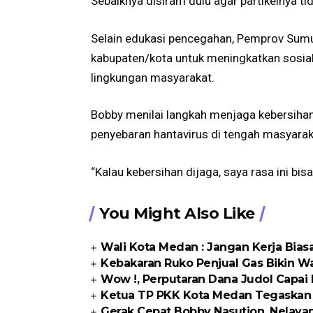
Sebaiknya disiram dulu agar partikelnya tid
Selain edukasi pencegahan, Pemprov Sumu
kabupaten/kota untuk meningkatkan sosiali
lingkungan masyarakat.
Bobby menilai langkah menjaga kebersihan
penyebaran hantavirus di tengah masyarak
“Kalau kebersihan dijaga, saya rasa ini bi
You Might Also Like
Wali Kota Medan : Jangan Kerja Bia
Kebakaran Ruko Penjual Gas Bikin Warg
Wow !, Perputaran Dana Judol Capai R
Ketua TP PKK Kota Medan Tegaskan P
Gerak Cepat Bobby Nasution, Nelaya