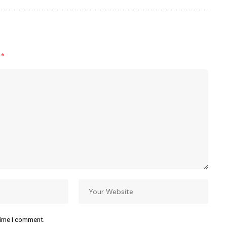
d
*
time I comment.