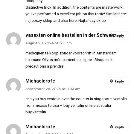
doing any
distinctive trick. In addition, the contents are masterwork.
you’ve performed a excellent job on this topic! Similar here:
najlepszy sklep
and also here:
Najtańszy sklep
vasexten online bestellen in der Schweiz
Reply
August 20, 2024 at 12:11 am
medicijnen te koop zonder voorschrift in Amsterdam
heumann Olivos médicaments en ligne : Risques et
précautions à prendre
Michaelcrofe
Reply
September 28, 2024 at 11:03 am
can you buy ventolin over the counter in singapore:
ventolin
from mexico to usa
– buy ventolin online australia
buy ventolin
Michaelcrofe
Reply