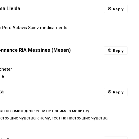
ma Lleida
Reply
n Perú Actavis Spiez médicaments :
onnance RIA Messines (Mesen)
Reply
cheter
le
ка
Reply
ека на самом деле если не понимаю молитву
астоящие чувства к нему, тест на настоящие чувства