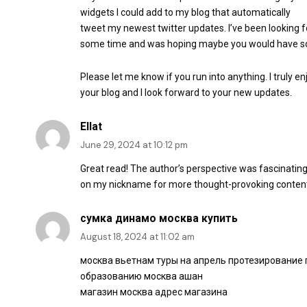
widgets I could add to my blog that automatically
tweet my newest twitter updates. I’ve been looking for
some time and was hoping maybe you would have som
Please let me know if you run into anything. I truly e
your blog and I look forward to your new updates.
Ellat
June 29, 2024 at 10:12 pm
Great read! The author’s perspective was fascinating a
on my nickname for more thought-provoking conten
сумка динамо москва купить
August 18, 2024 at 11:02 am
москва вьетнам туры на апрель протезирование 
образованию москва ашан
магазин москва адрес магазина