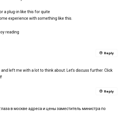
 a plug-in like this for quite
e experience with something like this.
njoy reading
Reply
nd left me with a lot to think about. Let’s discuss further. Click
t!
Reply
глаза в москве адреса и цены заместитель министра по