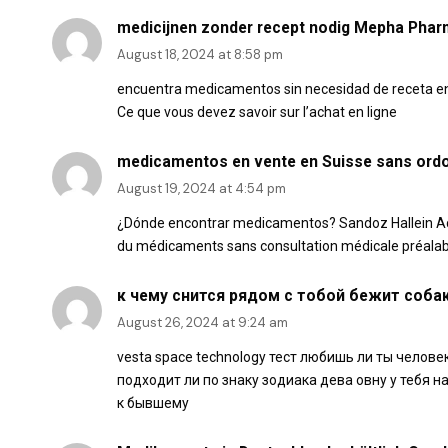
medicijnen zonder recept nodig Mepha Phar
August 18, 2024 at 8:58 pm
encuentra medicamentos sin necesidad de receta e
Ce que vous devez savoir sur l’achat en ligne
medicamentos en vente en Suisse sans ord
August 19, 2024 at 4:54 pm
¿Dónde encontrar medicamentos? Sandoz Hallein A
du médicaments sans consultation médicale préalab
к чему снится рядом с тобой бежит соба
August 26, 2024 at 9:24 am
vesta space technology тест любишь ли ты челов
подходит ли по знаку зодиака дева овну у тебя н
к бывшему