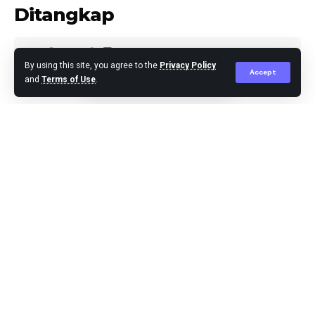
Ditangkap
By using this site, you agree to the
Privacy Policy
Accept
and
Terms of Use
.
Editor
Published October 14, 2023
Labusel,-Polres Labuhanbatu Selatan (Labusel)