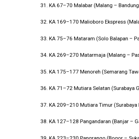
31. KA 67–70 Malabar (Malang – Bandung
32. KA 169–170 Malioboro Ekspress (Mal
33. KA 75–76 Mataram (Solo Balapan – P
34. KA 269–270 Matarmaja (Malang – Pas
35. KA 175–177 Menoreh (Semarang Tawa
36. KA 71–72 Mutiara Selatan (Surabaya 
37. KA 209–210 Mutiara Timur (Surabaya 
38. KA 127–128 Pangandaran (Banjar – G
39. KA 223–230 Pangrango (Bogor – Suk