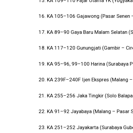
15. KA 109–110 Fajar Utama YK (Yogyakar
16. KA 105–106 Gajawong (Pasar Senen 
17. KA 89–90 Gaya Baru Malam Selatan (
18. KA 117–120 Gunungjati (Gambir – C
19. KA 95–96, 99–100 Harina (Surabaya P
20. KA 239F–240F Ijen Ekspres (Malang – 
21. KA 255–256 Jaka Tingkir (Solo Balapa
22. KA 91–92 Jayabaya (Malang – Pasar Se
23. KA 251–252 Jayakarta (Surabaya Gub