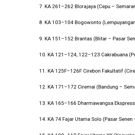
7. KA 261–262 Blorajaya (Cepu – Semara
8. KA 103–104 Bogowonto (Lempuyangan 
9. KA 151–152 Brantas (Blitar – Pasar Se
10. KA 121–124, 122–123 Cakrabuana (Pu
11. KA 125F–126F Cirebon Fakultatif (Cir
12. KA 171–172 Ciremai (Bandung – Sem
13. KA 165–166 Dharmawangsa Ekspress (
14. KA 74 Fajar Utama Solo (Pasar Senen 