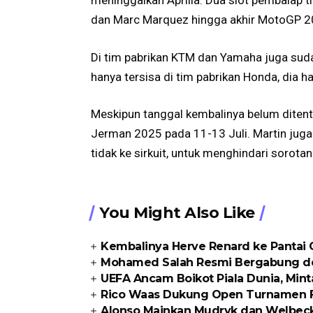
meninggalkan Aprilia. Dua slot pembalap t
dan Marc Marquez hingga akhir MotoGP 2
Di tim pabrikan KTM dan Yamaha juga sud
hanya tersisa di tim pabrikan Honda, dia h
Meskipun tanggal kembalinya belum diten
Jerman 2025 pada 11-13 Juli. Martin juga 
tidak ke sirkuit, untuk menghindari sorota
You Might Also Like
Kembalinya Herve Renard ke Pantai
Mohamed Salah Resmi Bergabung d
UEFA Ancam Boikot Piala Dunia, Min
Rico Waas Dukung Open Turnamen FO
Alonso Mainkan Mudryk dan Welbeck