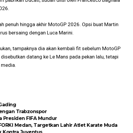
im pabrikan Ducati, sudah diisi oleh Francesco Bagnaia
026.
ah penuh hingga akhir MotoGP 2026. Opsi buat Martin
arus bersaing dengan Luca Marini.
tukan, tampaknya dia akan kembali fit sebelum MotoGP
disebutkan datang ke Le Mans pada pekan lalu, tetapi
n media.
 Gading
engan Trabzonspor
ta Presiden FIFA Mundur
RKI Medan, Targetkan Lahir Atlet Karate Muda
 Kontra Juventus