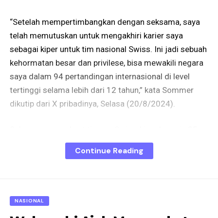
“Setelah mempertimbangkan dengan seksama, saya
telah memutuskan untuk mengakhiri karier saya
sebagai kiper untuk tim nasional Swiss. Ini jadi sebuah
kehormatan besar dan privilese, bisa mewakili negara
saya dalam 94 pertandingan internasional di level
tertinggi selama lebih dari 12 tahun,” kata Sommer
dikutip dari X pribadinya, Selasa (20/8/2024).
Selama memperkuat timnas Swiss, kiper berusia 35
tahun ini membawa negaranya melaju ke babak gugur
Continue Reading
dalam enam turnamen besar. Salah satu momen
istimewanya adalah ketika berhasil menggagalkan
tendangan penalti dari penyerang Prancis Kylian
Mbappe pada 16 besar Piala Eropa 2020.
NASIONAL