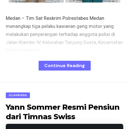
Medan – Tim Sat Reskrim Polrestabes Medan
menangkap tiga pelaku kawanan geng motor yang
melakukan penyerangan terhadap anggota polisi di
Jalan Klambir IV, Kelurahan Tanjung Gusta, Kecamatan
Medan Helvetia.
Continue Reading
Ketiga kawanan geng motor yang ditangkap itu
berinisial RX JMT (19), RZ SAS (19) dan MM (19).
Mereka diamankan personel pada 27 Juli 2024 lalu.
Turut disita barang bukti berupa dua sebilah senjata
OLAHRAGA
tajam serta lainnya.
Yann Sommer Resmi Pensiun
Kasat Reskrim Polrestabes Medan, Kompol Jama
dari Timnas Swiss
Purba, mengatakan awalnya personel Unit Reaksi