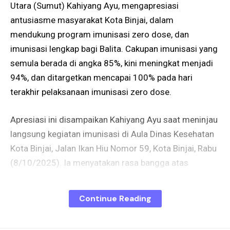
Utara (Sumut) Kahiyang Ayu, mengapresiasi
antusiasme masyarakat Kota Binjai, dalam
mendukung program imunisasi zero dose, dan
imunisasi lengkap bagi Balita. Cakupan imunisasi yang
semula berada di angka 85%, kini meningkat menjadi
94%, dan ditargetkan mencapai 100% pada hari
terakhir pelaksanaan imunisasi zero dose.
Apresiasi ini disampaikan Kahiyang Ayu saat meninjau
langsung kegiatan imunisasi di Aula Dinas Kesehatan
Kota Binjai, Jalan Ikan Hiu Nomor 59, Kota Binjai, Rabu
(8/10/2025). Ia menyatakan rasa bangga atas
kesadaran para ibu yang secara sukarela membawa
anak-anak mereka untuk menerima imunisasi.
Continue Reading
“Tingginya partisipasi masyarakat menunjukkan