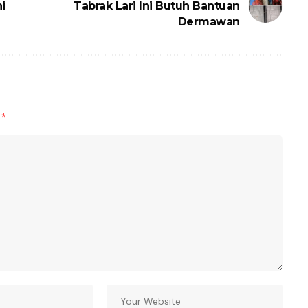
i
Tabrak Lari Ini Butuh Bantuan
Dermawan
d
*