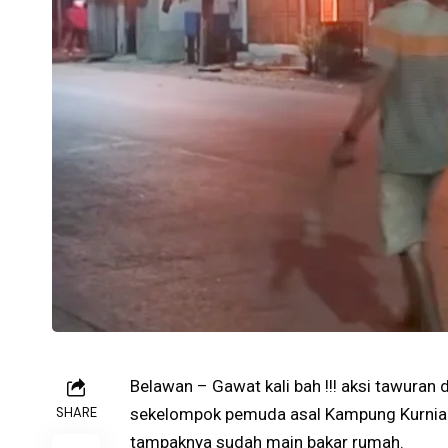
Belawan – Gawat kali bah !!! aksi tawuran
SHARE
sekelompok pemuda asal Kampung Kurni
tampaknya sudah main bakar rumah.