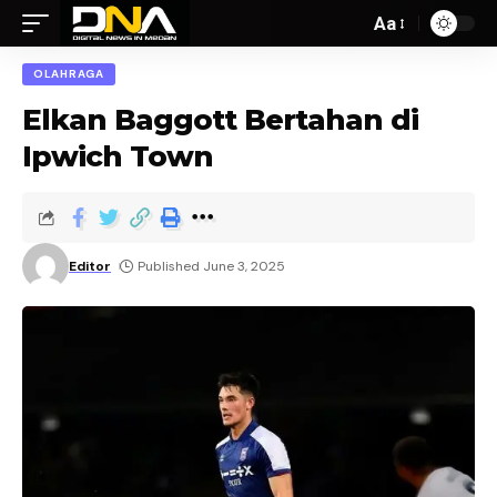
Aa
OLAHRAGA
Elkan Baggott Bertahan di
Ipwich Town
Editor
Published June 3, 2025