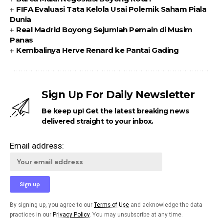
FIFA Evaluasi Tata Kelola Usai Polemik Saham Piala
Dunia
Real Madrid Boyong Sejumlah Pemain di Musim
Panas
Kembalinya Herve Renard ke Pantai Gading
Sign Up For Daily Newsletter
Be keep up! Get the latest breaking news
delivered straight to your inbox.
Email address:
By signing up, you agree to our
Terms of Use
and acknowledge the data
practices in our
Privacy Policy
. You may unsubscribe at any time.