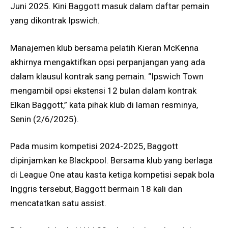
Juni 2025. Kini Baggott masuk dalam daftar pemain
yang dikontrak Ipswich.
Manajemen klub bersama pelatih Kieran McKenna
akhirnya mengaktifkan opsi perpanjangan yang ada
dalam klausul kontrak sang pemain. “Ipswich Town
mengambil opsi ekstensi 12 bulan dalam kontrak
Elkan Baggott,” kata pihak klub di laman resminya,
Senin (2/6/2025).
Pada musim kompetisi 2024-2025, Baggott
dipinjamkan ke Blackpool. Bersama klub yang berlaga
di League One atau kasta ketiga kompetisi sepak bola
Inggris tersebut, Baggott bermain 18 kali dan
mencatatkan satu assist.