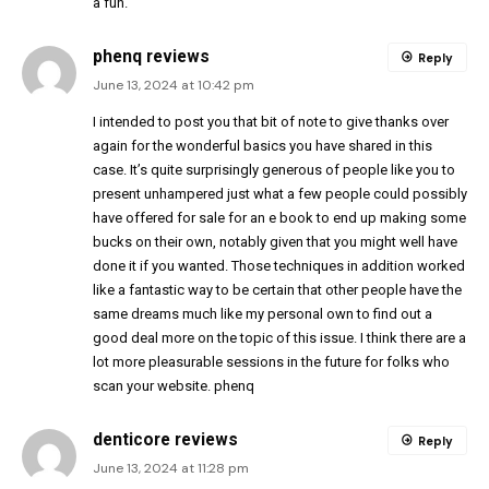
a fun.
phenq reviews
Reply
June 13, 2024 at 10:42 pm
I intended to post you that bit of note to give thanks over
again for the wonderful basics you have shared in this
case. It’s quite surprisingly generous of people like you to
present unhampered just what a few people could possibly
have offered for sale for an e book to end up making some
bucks on their own, notably given that you might well have
done it if you wanted. Those techniques in addition worked
like a fantastic way to be certain that other people have the
same dreams much like my personal own to find out a
good deal more on the topic of this issue. I think there are a
lot more pleasurable sessions in the future for folks who
scan your website.
phenq
denticore reviews
Reply
June 13, 2024 at 11:28 pm