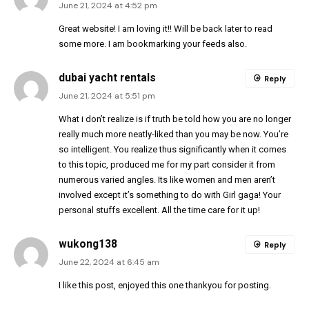
June 21, 2024 at 4:52 pm
Great website! I am loving it!! Will be back later to read
some more. I am bookmarking your feeds also.
dubai yacht rentals
Reply
June 21, 2024 at 5:51 pm
What i don’t realize is if truth be told how you are no longer
really much more neatly-liked than you may be now. You’re
so intelligent. You realize thus significantly when it comes
to this topic, produced me for my part consider it from
numerous varied angles. Its like women and men aren’t
involved except it’s something to do with Girl gaga! Your
personal stuffs excellent. All the time care for it up!
wukong138
Reply
June 22, 2024 at 6:45 am
I like this post, enjoyed this one thankyou for posting.