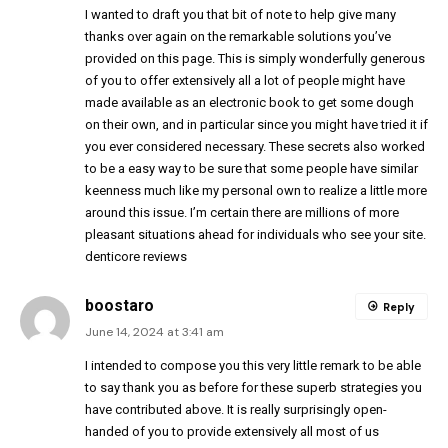
I wanted to draft you that bit of note to help give many
thanks over again on the remarkable solutions you’ve
provided on this page. This is simply wonderfully generous
of you to offer extensively all a lot of people might have
made available as an electronic book to get some dough
on their own, and in particular since you might have tried it if
you ever considered necessary. These secrets also worked
to be a easy way to be sure that some people have similar
keenness much like my personal own to realize a little more
around this issue. I’m certain there are millions of more
pleasant situations ahead for individuals who see your site.
denticore reviews
boostaro
Reply
June 14, 2024 at 3:41 am
I intended to compose you this very little remark to be able
to say thank you as before for these superb strategies you
have contributed above. It is really surprisingly open-
handed of you to provide extensively all most of us