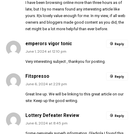
I have been browsing online more than three hours as of
late, but I by no means found any interesting article like
yours. It¦s lovely value enough for me. In my view, if all web
owners and bloggers made good content as you did, the
net might be a lot more helpful than ever before.
emperors vigor tonic
Reply
June 1, 2024 at 12:10 pm
Very interesting subject , thankyou for posting.
Fitspresso
Reply
June 6, 2024 at 2:29 pm
Great line up. We will be linking to this great article on our
site. Keep up the good writing.
Lottery Defeater Review
Reply
June 6, 2024 at 8:45 pm
Some genuinely superb information, Gladiola I found this.