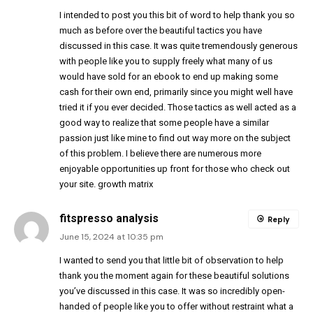
I intended to post you this bit of word to help thank you so
much as before over the beautiful tactics you have
discussed in this case. It was quite tremendously generous
with people like you to supply freely what many of us
would have sold for an ebook to end up making some
cash for their own end, primarily since you might well have
tried it if you ever decided. Those tactics as well acted as a
good way to realize that some people have a similar
passion just like mine to find out way more on the subject
of this problem. I believe there are numerous more
enjoyable opportunities up front for those who check out
your site.
growth matrix
fitspresso analysis
Reply
June 15, 2024 at 10:35 pm
I wanted to send you that little bit of observation to help
thank you the moment again for these beautiful solutions
you’ve discussed in this case. It was so incredibly open-
handed of people like you to offer without restraint what a