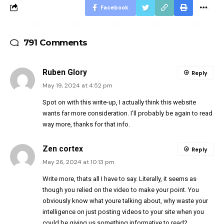
Facebook
791 Comments
Ruben Glory
Reply
May 19, 2024 at 4:52 pm
Spot on with this write-up, I actually think this website
wants far more consideration. I’ll probably be again to read
way more, thanks for that info.
Zen cortex
Reply
May 26, 2024 at 10:13 pm
Write more, thats all I have to say. Literally, it seems as
though you relied on the video to make your point. You
obviously know what youre talking about, why waste your
intelligence on just posting videos to your site when you
could be giving us something informative to read?