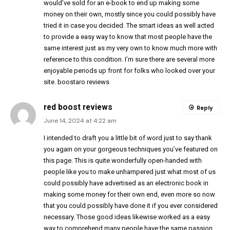
would’ve sold for an e-book to end up making some
money on their own, mostly since you could possibly have
tried it in case you decided. The smart ideas as well acted
to provide a easy way to know that most people have the
same interest just as my very own to know much more with
reference to this condition. I’m sure there are several more
enjoyable periods up front for folks who looked over your
site.
boostaro reviews
red boost reviews
Reply
June 14, 2024 at 4:22 am
I intended to draft you a little bit of word just to say thank
you again on your gorgeous techniques you’ve featured on
this page. This is quite wonderfully open-handed with
people like you to make unhampered just what most of us
could possibly have advertised as an electronic book in
making some money for their own end, even more so now
that you could possibly have done it if you ever considered
necessary. Those good ideas likewise worked as a easy
way to comprehend many people have the same passion