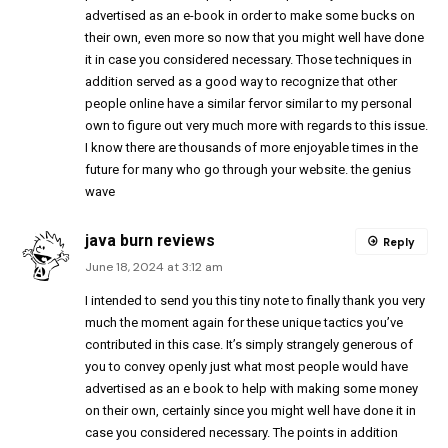
advertised as an e-book in order to make some bucks on
their own, even more so now that you might well have done
it in case you considered necessary. Those techniques in
addition served as a good way to recognize that other
people online have a similar fervor similar to my personal
own to figure out very much more with regards to this issue.
I know there are thousands of more enjoyable times in the
future for many who go through your website.
the genius
wave
java burn reviews
Reply
June 18, 2024 at 3:12 am
I intended to send you this tiny note to finally thank you very
much the moment again for these unique tactics you’ve
contributed in this case. It’s simply strangely generous of
you to convey openly just what most people would have
advertised as an e book to help with making some money
on their own, certainly since you might well have done it in
case you considered necessary. The points in addition