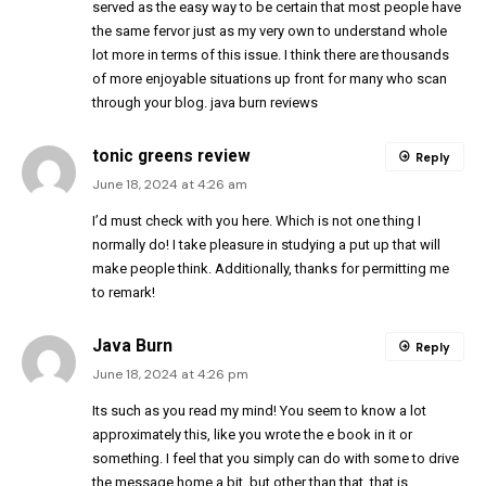
served as the easy way to be certain that most people have
the same fervor just as my very own to understand whole
lot more in terms of this issue. I think there are thousands
of more enjoyable situations up front for many who scan
through your blog.
java burn reviews
tonic greens review
Reply
June 18, 2024 at 4:26 am
I’d must check with you here. Which is not one thing I
normally do! I take pleasure in studying a put up that will
make people think. Additionally, thanks for permitting me
to remark!
Java Burn
Reply
June 18, 2024 at 4:26 pm
Its such as you read my mind! You seem to know a lot
approximately this, like you wrote the e book in it or
something. I feel that you simply can do with some to drive
the message home a bit, but other than that, that is