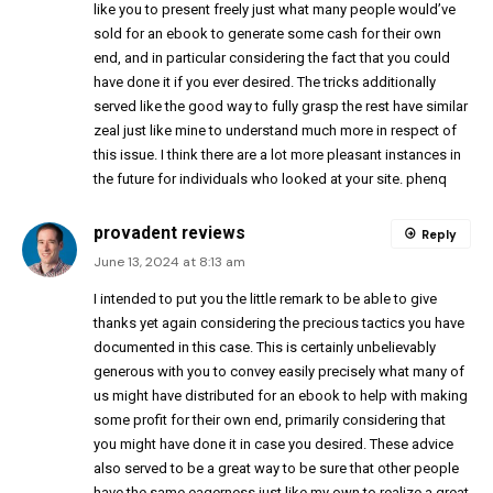
like you to present freely just what many people would’ve
sold for an ebook to generate some cash for their own
end, and in particular considering the fact that you could
have done it if you ever desired. The tricks additionally
served like the good way to fully grasp the rest have similar
zeal just like mine to understand much more in respect of
this issue. I think there are a lot more pleasant instances in
the future for individuals who looked at your site.
phenq
provadent reviews
Reply
June 13, 2024 at 8:13 am
I intended to put you the little remark to be able to give
thanks yet again considering the precious tactics you have
documented in this case. This is certainly unbelievably
generous with you to convey easily precisely what many of
us might have distributed for an ebook to help with making
some profit for their own end, primarily considering that
you might have done it in case you desired. These advice
also served to be a great way to be sure that other people
have the same eagerness just like my own to realize a great