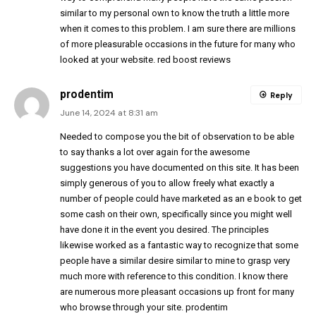
similar to my personal own to know the truth a little more
when it comes to this problem. I am sure there are millions
of more pleasurable occasions in the future for many who
looked at your website.
red boost reviews
prodentim
Reply
June 14, 2024 at 8:31 am
Needed to compose you the bit of observation to be able
to say thanks a lot over again for the awesome
suggestions you have documented on this site. It has been
simply generous of you to allow freely what exactly a
number of people could have marketed as an e book to get
some cash on their own, specifically since you might well
have done it in the event you desired. The principles
likewise worked as a fantastic way to recognize that some
people have a similar desire similar to mine to grasp very
much more with reference to this condition. I know there
are numerous more pleasant occasions up front for many
who browse through your site.
prodentim