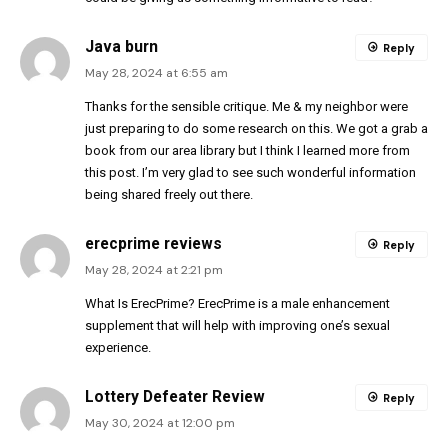
Java burn
Reply
May 28, 2024 at 6:55 am
Thanks for the sensible critique. Me & my neighbor were
just preparing to do some research on this. We got a grab a
book from our area library but I think I learned more from
this post. I’m very glad to see such wonderful information
being shared freely out there.
erecprime reviews
Reply
May 28, 2024 at 2:21 pm
What Is ErecPrime? ErecPrime is a male enhancement
supplement that will help with improving one’s sexual
experience.
Lottery Defeater Review
Reply
May 30, 2024 at 12:00 pm