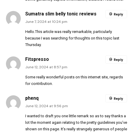
Sumatra slim belly tonic reviews
Reply
June 7, 2024 at 10:24 pm
Hello.This article was really remarkable, particularly
because I was searching for thoughts on this topic last
Thursday.
Fitspresso
Reply
June 12, 2024 at 8:57 pm
Some really wonderful posts on this internet site, regards
for contribution.
phenq
Reply
June 12, 2024 at 9:56 pm
I wanted to draft you one little remark so as to say thanks a
lot the moment again relating to the pretty guidelines you’ve
shown on this page. It’s really strangely generous of people