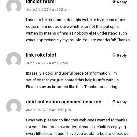
idnslot resmi
Reply
June 24, 2024 at 1:02 am
I used to be recommended this website by means of my
cousin. I am not positive whether or not this put up is
written by means of him as nobody else understand such
exact approximately my trouble. You are wonderful! Thanks!
link roketslot
Reply
June 24, 2024 at 1:12 am
It¦s really a cool and useful piece of information. I¦m
satisfied that you just shared this helpful info with us.
Please stay us informed like this. Thanks for sharing.
debt collection agencies near me
Reply
June 24, 2024 at 9:42 pm
I was very pleased to find this web-site.I wanted to thanks
for your time for this wonderful read!! I definitely enjoying
every little bit of it and I have you bookmarked to check out