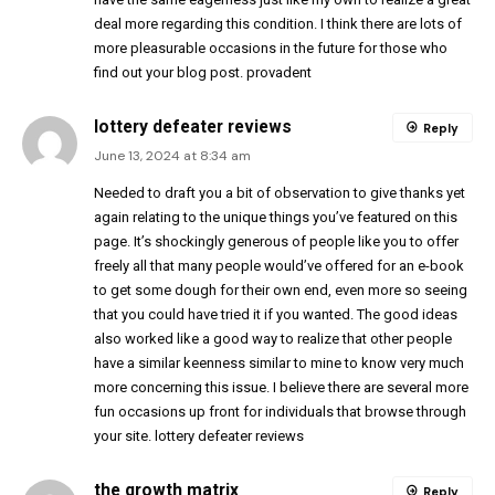
deal more regarding this condition. I think there are lots of
more pleasurable occasions in the future for those who
find out your blog post.
provadent
lottery defeater reviews
Reply
June 13, 2024 at 8:34 am
Needed to draft you a bit of observation to give thanks yet
again relating to the unique things you’ve featured on this
page. It’s shockingly generous of people like you to offer
freely all that many people would’ve offered for an e-book
to get some dough for their own end, even more so seeing
that you could have tried it if you wanted. The good ideas
also worked like a good way to realize that other people
have a similar keenness similar to mine to know very much
more concerning this issue. I believe there are several more
fun occasions up front for individuals that browse through
your site.
lottery defeater reviews
the growth matrix
Reply