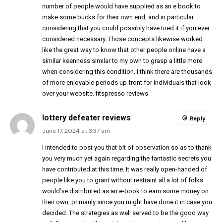
number of people would have supplied as an e book to
make some bucks for their own end, and in particular
considering that you could possibly have tried it if you ever
considered necessary. Those concepts likewise worked
like the great way to know that other people online have a
similar keenness similar to my own to grasp a little more
when considering this condition. I think there are thousands
of more enjoyable periods up front for individuals that look
over your website.
fitspresso reviews
lottery defeater reviews
Reply
June 17, 2024 at 3:37 am
I intended to post you that bit of observation so as to thank
you very much yet again regarding the fantastic secrets you
have contributed at this time. It was really open-handed of
people like you to grant without restraint all a lot of folks
would’ve distributed as an e-book to earn some money on
their own, primarily since you might have done it in case you
decided. The strategies as well served to be the good way