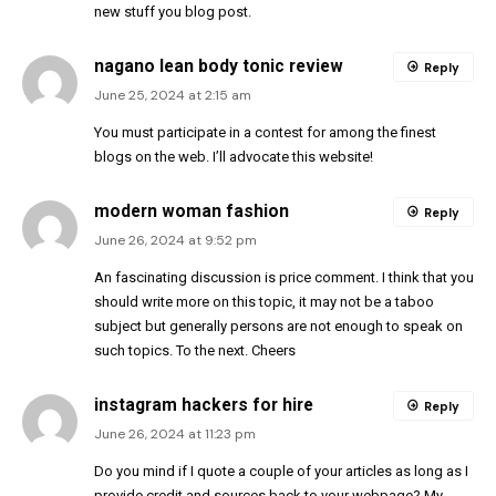
new stuff you blog post.
nagano lean body tonic review
Reply
June 25, 2024 at 2:15 am
You must participate in a contest for among the finest
blogs on the web. I’ll advocate this website!
modern woman fashion
Reply
June 26, 2024 at 9:52 pm
An fascinating discussion is price comment. I think that you
should write more on this topic, it may not be a taboo
subject but generally persons are not enough to speak on
such topics. To the next. Cheers
instagram hackers for hire
Reply
June 26, 2024 at 11:23 pm
Do you mind if I quote a couple of your articles as long as I
provide credit and sources back to your webpage? My