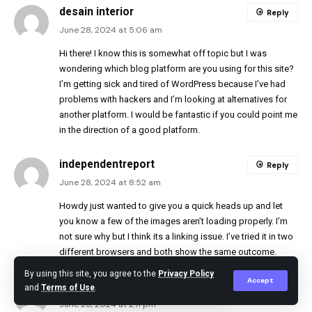
desain interior
Reply
June 28, 2024 at 5:06 am
Hi there! I know this is somewhat off topic but I was
wondering which blog platform are you using for this site?
I’m getting sick and tired of WordPress because I’ve had
problems with hackers and I’m looking at alternatives for
another platform. I would be fantastic if you could point me
in the direction of a good platform.
independentreport
Reply
June 28, 2024 at 8:52 am
Howdy just wanted to give you a quick heads up and let
you know a few of the images aren’t loading properly. I’m
not sure why but I think its a linking issue. I’ve tried it in two
different browsers and both show the same outcome.
By using this site, you agree to the
Privacy Policy
Accept
puravive
Reply
and
Terms of Use
.
June 28, 2024 at 2:11 pm