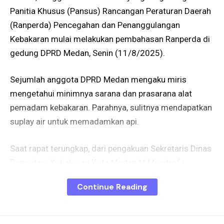
Panitia Khusus (Pansus) Rancangan Peraturan Daerah
(Ranperda) Pencegahan dan Penanggulangan
Kebakaran mulai melakukan pembahasan Ranperda di
gedung DPRD Medan, Senin (11/8/2025).
Sejumlah anggota DPRD Medan mengaku miris
mengetahui minimnya sarana dan prasarana alat
pemadam kebakaran. Parahnya, sulitnya mendapatkan
suplay air untuk memadamkan api.
Saat rapat terungkap, dari pengakuan Sekretaris Dinas
Pemadam Kebakaran Kota Medan M Mendrofa,
pihaknya sulit mendapatkan air dan berdampak bila
Continue Reading
terjadi kebakaran cepat marak. Dimana dari 77
Hydrant (sumber air untuk pemadam kebakaran
terkoneksi sumber tekanan air tinggi) di Kota Medan