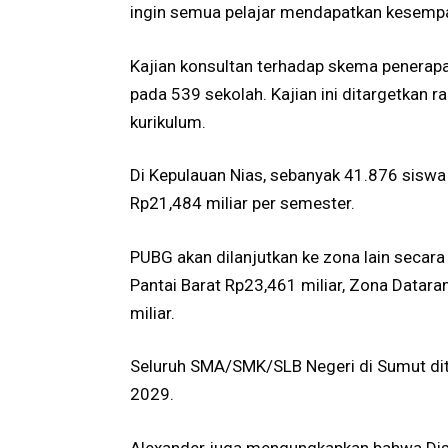
ingin semua pelajar mendapatkan kesempata
Kajian konsultan terhadap skema penerap
pada 539 sekolah. Kajian ini ditargetkan 
kurikulum.
Di Kepulauan Nias, sebanyak 41.876 sisw
Rp21,484 miliar per semester.
PUBG akan dilanjutkan ke zona lain secar
Pantai Barat Rp23,461 miliar, Zona Datara
miliar.
Seluruh SMA/SMK/SLB Negeri di Sumut dit
2029.
Alexander juga mengungkapkan bahwa Disd