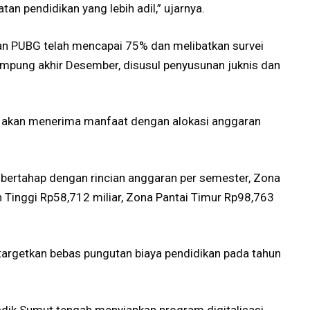
n pendidikan yang lebih adil,” ujarnya.
an PUBG telah mencapai 75% dan melibatkan survei
rampung akhir Desember, disusul penyusunan juknis dan
a akan menerima manfaat dengan alokasi anggaran
a bertahap dengan rincian anggaran per semester, Zona
n Tinggi Rp58,712 miliar, Zona Pantai Timur Rp98,763
argetkan bebas pungutan biaya pendidikan pada tahun
ik Sumut tengah menyiapkan program digitalisasi