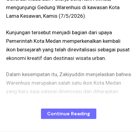
mengunjungi Gedung Warenhuis di kawasan Kota
Lama Kesawan, Kamis (7/5/2026).
Kunjungan tersebut menjadi bagian dari upaya
Pemerintah Kota Medan memperkenalkan kembali
ikon bersejarah yang telah direvitalisasi sebagai pusat
ekonomi kreatif dan destinasi wisata urban.
Dalam kesempatan itu, Zakiyuddin menjelaskan bahwa
Warenhuis merupakan salah satu ikon Kota Medan
yang baru saja selesai direnovasi dan diharapkan
mampu menarik minat investor, termasuk dari
kalangan nasional.
Continue Reading
“Seharian ini kita ajak, mulai dari kuliner hingga ke
salah satu ikon Kota Medan yang baru selesai