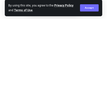
By using this site, you agree to the
Privacy Policy
Accept
and
Terms of Use
.
Agus Leo
Published April 5, 2025
Belawan – Naas Dialami Kepala Kamar Mesin (KKM)
Jumadi alias Madi (50) warga Jalan Bengkalis