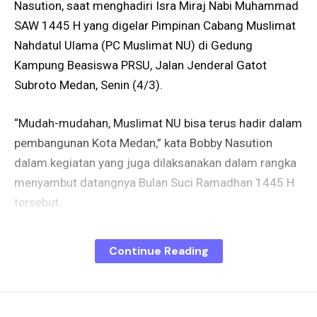
Nasution, saat menghadiri Isra Miraj Nabi Muhammad
SAW 1445 H yang digelar Pimpinan Cabang Muslimat
Nahdatul Ulama (PC Muslimat NU) di Gedung
Kampung Beasiswa PRSU, Jalan Jenderal Gatot
Subroto Medan, Senin (4/3).
“Mudah-mudahan, Muslimat NU bisa terus hadir dalam
pembangunan Kota Medan,” kata Bobby Nasution
dalam kegiatan yang juga dilaksanakan dalam rangka
menyambut datangnya Bulan Suci Ramadhan 1445 H
tersebut.
Di hadapan unsur Forkopimda Kota Medan, sejumlah
Continue Reading
pimpinan perangkat daerah terkait dan ratusan kader
Muslimat NU yang hadir, Bobby Nasution selanjutnya
mengungkapkan rasa syukurnya karena dalam