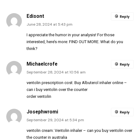
Edisont
Reply
June 28, 2024 at 5:43 pm
I appreciate the humor in your analysis! For those
interested, here’s more:
FIND OUT MORE
. What do you
think?
Michaelcrofe
Reply
September 28, 2024 at 10:56 am
ventolin prescription cost:
Buy Albuterol inhaler online
–
can i buy ventolin over the counter
order ventolin
Josephwromi
Reply
September 29, 2024 at 5:34 pm
ventolin cream:
Ventolin inhaler
– can you buy ventolin over
the counter in australia