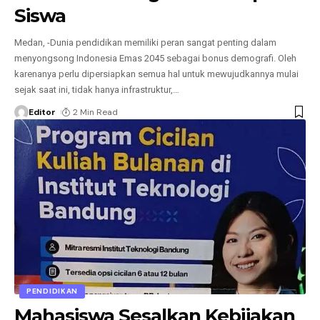
Siswa
Medan, -Dunia pendidikan memiliki peran sangat penting dalam
menyongsong Indonesia Emas 2045 sebagai bonus demografi. Oleh
karenanya perlu dipersiapkan semua hal untuk mewujudkannya mulai
sejak saat ini, tidak hanya infrastruktur,
…
Editor
2 Min Read
PENDIDIKAN
Mahasiswa Sesalkan Kebijakan