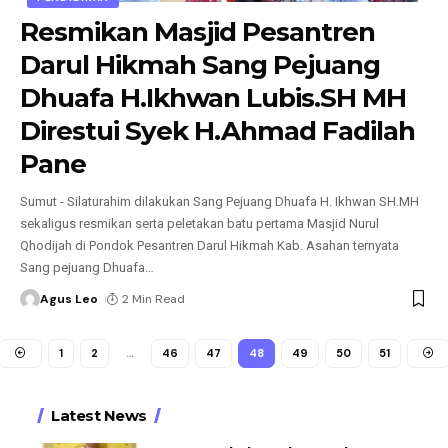
Resmikan Masjid Pesantren
Darul Hikmah Sang Pejuang
Dhuafa H.Ikhwan Lubis.SH MH
Direstui Syek H.Ahmad Fadilah
Pane
Sumut - Silaturahim dilakukan Sang Pejuang Dhuafa H. Ikhwan SH.MH
sekaligus resmikan serta peletakan batu pertama Masjid Nurul
Qhodijah di Pondok Pesantren Darul Hikmah Kab. Asahan ternyata
Sang pejuang Dhuafa
…
Agus Leo
2 Min Read
1
2
…
46
47
48
49
50
51
Latest News