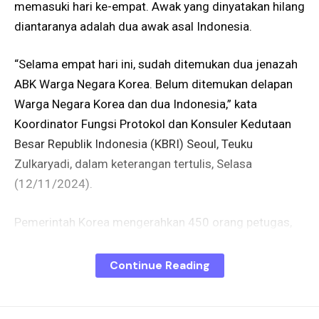
memasuki hari ke-empat. Awak yang dinyatakan hilang
diantaranya adalah dua awak asal Indonesia.
“Selama empat hari ini, sudah ditemukan dua jenazah
ABK Warga Negara Korea. Belum ditemukan delapan
Warga Negara Korea dan dua Indonesia,” kata
Koordinator Fungsi Protokol dan Konsuler Kedutaan
Besar Republik Indonesia (KBRI) Seoul, Teuku
Zulkaryadi, dalam keterangan tertulis, Selasa
(12/11/2024).
Pemerintah Korea mengerahkan 450 orang petugas,
50 unit kapal dan sembilan helikopter. Zulkaryadi
mengatakan pencarian awak yang hilang terkendala
Continue Reading
cuaca buruk di Jeju.