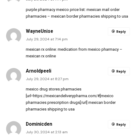
purple pharmacy mexico price list:
mexican mail order
pharmacies
– mexican border pharmacies shipping to usa
WayneUnise
Reply
July 29, 2024 at 7:14 pm
mexican rx online:
medication from mexico pharmacy
–
mexican rx online
Arnoldpeeli
Reply
July 29, 2024 at 8:27 pm
mexico drug stores pharmacies
[url=https://mexicandeliverypharma.com/#]mexico
pharmacies prescription drugs[/url] mexican border
pharmacies shipping to usa
Dominicden
Reply
July 30, 2024 at 2:13 am