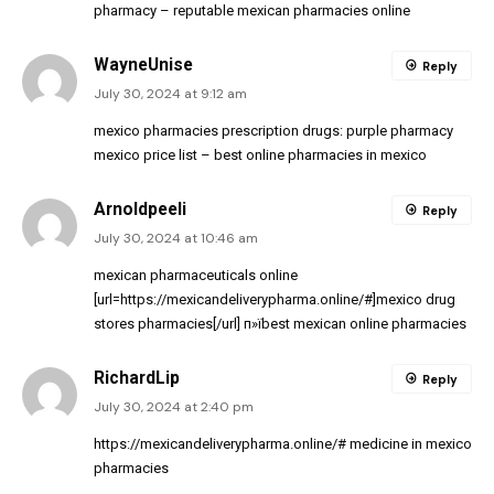
pharmacy
– reputable mexican pharmacies online
WayneUnise
Reply
July 30, 2024 at 9:12 am
mexico pharmacies prescription drugs:
purple pharmacy
mexico price list
– best online pharmacies in mexico
Arnoldpeeli
Reply
July 30, 2024 at 10:46 am
mexican pharmaceuticals online
[url=https://mexicandeliverypharma.online/#]mexico drug
stores pharmacies[/url] п»їbest mexican online pharmacies
RichardLip
Reply
July 30, 2024 at 2:40 pm
https://mexicandeliverypharma.online/#
medicine in mexico
pharmacies