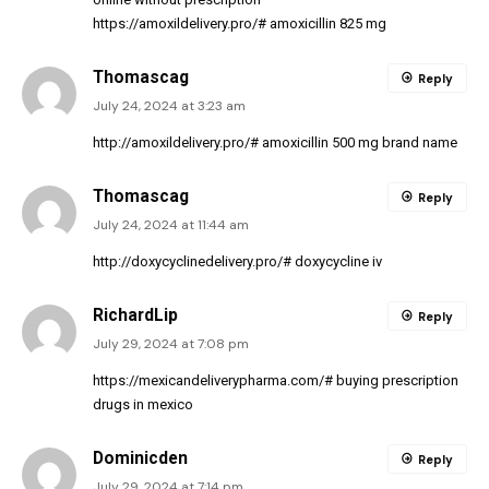
https://amoxildelivery.pro/#
amoxicillin 825 mg
Thomascag
Reply
July 24, 2024 at 3:23 am
http://amoxildelivery.pro/#
amoxicillin 500 mg brand name
Thomascag
Reply
July 24, 2024 at 11:44 am
http://doxycyclinedelivery.pro/#
doxycycline iv
RichardLip
Reply
July 29, 2024 at 7:08 pm
https://mexicandeliverypharma.com/#
buying prescription
drugs in mexico
Dominicden
Reply
July 29, 2024 at 7:14 pm