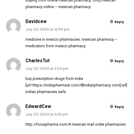
buying from online mexican pharmacy:
cmq mexican
pharmacy online
– mexican pharmacy
Davidcew
Reply
July 20, 2024 at 12:59 pm
medicine in mexico pharmacies:
mexican pharmacy
–
medication from mexico pharmacy
CharlesTut
Reply
July 20, 2024 at 3:03 pm
buy prescription drugs from india
[url=https://indiapharmast.com/#]indianpharmacy com[/url]
indian pharmacies safe
EdwardCew
Reply
July 20, 2024 at 3:28 pm
http://foruspharma.com/#
mexican mail order pharmacies