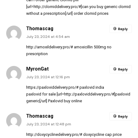
[url=http://clomiddelivery.pro/#]can you buy generic clomid
without a prescription[/url] order clomid prices
Thomascag
Reply
July 23, 2024 at 4:54 am
http://amoxildelivery.pro/#
amoxicillin 500mg no
prescription
MyronGat
Reply
July 23, 2024 at 12:16 pm
https://paxloviddelivery.pro/#
paxlovid india
paxlovid for sale [url=http://paxloviddelivery.pro/#]paxlovid
generic[/url] Paxlovid buy online
Thomascag
Reply
July 23, 2024 at 12:48 pm
http://doxycyclinedelivery.pro/#
doxycycline cap price