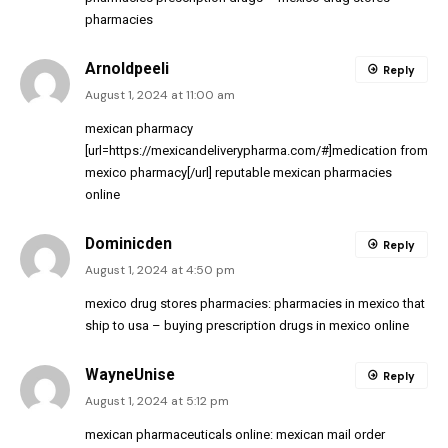
pharmacies
Arnoldpeeli
Reply
August 1, 2024 at 11:00 am
mexican pharmacy
[url=https://mexicandeliverypharma.com/#]medication from
mexico pharmacy[/url] reputable mexican pharmacies
online
Dominicden
Reply
August 1, 2024 at 4:50 pm
mexico drug stores pharmacies:
pharmacies in mexico that
ship to usa
– buying prescription drugs in mexico online
WayneUnise
Reply
August 1, 2024 at 5:12 pm
mexican pharmaceuticals online:
mexican mail order