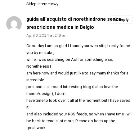
Sklep internetowy
guida all'acquisto di norethindrone senza
Reply
prescrizione medica in Belgio
April 3, 2024 at 2:18 am
Good day I am so glad I found your web site, I really found
you by mistake,
while I was searching on Aol for something else,
Nonetheless I
am here now and would just like to say many thanks for a
incredible
post and a all round interesting blog (I also love the
theme/design), I don’t
have time to look over it all at the moment but I have saved
it
and also included your RSS feeds, so when I have time I will
be back to read a lot more, Please do keep up the
great work.