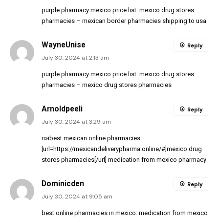
purple pharmacy mexico price list:
mexico drug stores
pharmacies
– mexican border pharmacies shipping to usa
WayneUnise
Reply
July 30, 2024 at 2:13 am
purple pharmacy mexico price list:
mexico drug stores
pharmacies
– mexico drug stores pharmacies
Arnoldpeeli
Reply
July 30, 2024 at 3:29 am
п»їbest mexican online pharmacies
[url=https://mexicandeliverypharma.online/#]mexico drug
stores pharmacies[/url] medication from mexico pharmacy
Dominicden
Reply
July 30, 2024 at 9:05 am
best online pharmacies in mexico:
medication from mexico