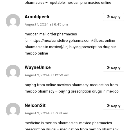
pharmacies
– reputable mexican pharmacies online
Arnoldpeeli
Reply
August 1, 2024 at 6:45 pm
mexican mail order pharmacies
[url=https://mexicandeliverypharma.com/#]best online
pharmacies in mexico[/url] buying prescription drugs in
mexico online
WayneUnise
Reply
August 2, 2024 at 12:59 am
buying from online mexican pharmacy:
medication from
mexico pharmacy
– buying prescription drugs in mexico
NelsonSit
Reply
August 2, 2024 at 7:08 am
medicine in mexico pharmacies:
mexico pharmacies
prescription drugs
– medication from mexico pharmacy