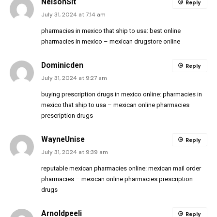
NelsonSit
Reply
July 31, 2024 at 7:14 am
pharmacies in mexico that ship to usa:
best online
pharmacies in mexico
– mexican drugstore online
Dominicden
Reply
July 31, 2024 at 9:27 am
buying prescription drugs in mexico online:
pharmacies in
mexico that ship to usa
– mexican online pharmacies
prescription drugs
WayneUnise
Reply
July 31, 2024 at 9:39 am
reputable mexican pharmacies online:
mexican mail order
pharmacies
– mexican online pharmacies prescription
drugs
Arnoldpeeli
Reply