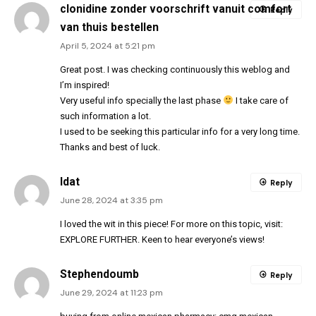
clonidine zonder voorschrift vanuit comfort
Reply
van thuis bestellen
April 5, 2024 at 5:21 pm
Great post. I was checking continuously this weblog and
I’m inspired!
Very useful info specially the last phase
I take care of
such information a lot.
I used to be seeking this particular info for a very long time.
Thanks and best of luck.
Idat
Reply
June 28, 2024 at 3:35 pm
I loved the wit in this piece! For more on this topic, visit:
EXPLORE FURTHER
. Keen to hear everyone’s views!
Stephendoumb
Reply
June 29, 2024 at 11:23 pm