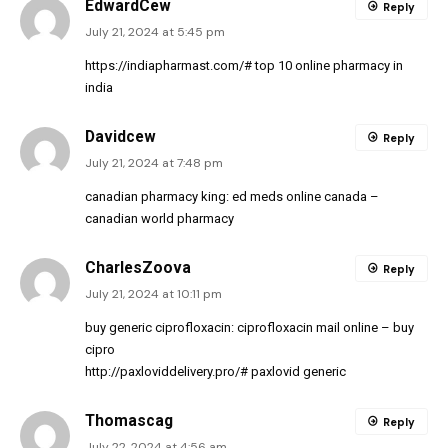
EdwardCew
Reply
July 21, 2024 at 5:45 pm
https://indiapharmast.com/#
top 10 online pharmacy in
india
Davidcew
Reply
July 21, 2024 at 7:48 pm
canadian pharmacy king:
ed meds online canada
–
canadian world pharmacy
CharlesZoova
Reply
July 21, 2024 at 10:11 pm
buy generic ciprofloxacin:
ciprofloxacin mail online
– buy
cipro
http://paxloviddelivery.pro/#
paxlovid generic
Thomascag
Reply
July 22, 2024 at 4:56 am