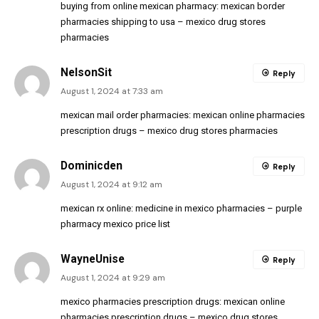
buying from online mexican pharmacy:
mexican border
pharmacies shipping to usa
– mexico drug stores
pharmacies
NelsonSit
Reply
August 1, 2024 at 7:33 am
mexican mail order pharmacies:
mexican online pharmacies
prescription drugs
– mexico drug stores pharmacies
Dominicden
Reply
August 1, 2024 at 9:12 am
mexican rx online:
medicine in mexico pharmacies
– purple
pharmacy mexico price list
WayneUnise
Reply
August 1, 2024 at 9:29 am
mexico pharmacies prescription drugs:
mexican online
pharmacies prescription drugs
– mexico drug stores