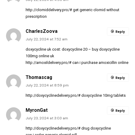
http://clomiddelivery.pro/#
get generic clomid without
prescription
CharlesZoova
Reply
July 22, 2024 at 7:52 am
doxycycline uk cost:
doxycycline 20
– buy doxycycline
100mg online uk
http://amoxildelivery.pro/#
can i purchase amoxicillin online
Thomascag
Reply
July 22, 2024 at 8:59 pm
http://doxycyclinedelivery.pro/#
doxycycline 10mg tablets
MyronGat
Reply
July 23, 2024 at 3:03 am
http://doxycyclinedelivery.pro/#
drug doxycycline
can i order generic clomid pill