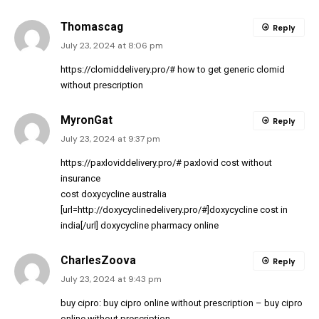
Thomascag
Reply
July 23, 2024 at 8:06 pm
https://clomiddelivery.pro/#
how to get generic clomid
without prescription
MyronGat
Reply
July 23, 2024 at 9:37 pm
https://paxloviddelivery.pro/#
paxlovid cost without
insurance
cost doxycycline australia
[url=http://doxycyclinedelivery.pro/#]doxycycline cost in
india[/url] doxycycline pharmacy online
CharlesZoova
Reply
July 23, 2024 at 9:43 pm
buy cipro:
buy cipro online without prescription
– buy cipro
online without prescription