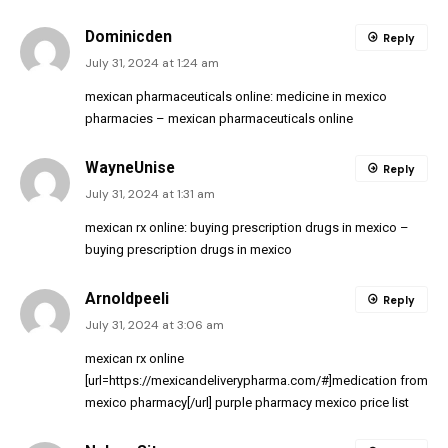
Dominicden
Reply
July 31, 2024 at 1:24 am
mexican pharmaceuticals online:
medicine in mexico
pharmacies
– mexican pharmaceuticals online
WayneUnise
Reply
July 31, 2024 at 1:31 am
mexican rx online:
buying prescription drugs in mexico
–
buying prescription drugs in mexico
Arnoldpeeli
Reply
July 31, 2024 at 3:06 am
mexican rx online
[url=https://mexicandeliverypharma.com/#]medication from
mexico pharmacy[/url] purple pharmacy mexico price list