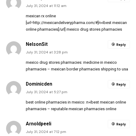
July 31, 2024 at 11:12 am
mexican rx online
[url=http://mexicandeliverypharma.com/#]п»їbest mexican
online pharmacies[/url] mexico drug stores pharmacies
NelsonSit
Reply
July 31, 2024 at 3:28 pm
mexico drug stores pharmacies:
medicine in mexico
pharmacies
– mexican border pharmacies shipping to usa
Dominicden
Reply
July 31, 2024 at 5:27 pm
best online pharmacies in mexico:
п»їbest mexican online
pharmacies
– reputable mexican pharmacies online
Arnoldpeeli
Reply
July 31, 2024 at 7:12 pm