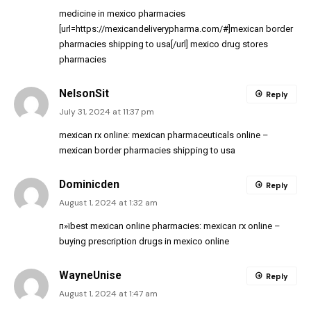
medicine in mexico pharmacies
[url=https://mexicandeliverypharma.com/#]mexican border
pharmacies shipping to usa[/url] mexico drug stores
pharmacies
NelsonSit
Reply
July 31, 2024 at 11:37 pm
mexican rx online:
mexican pharmaceuticals online
–
mexican border pharmacies shipping to usa
Dominicden
Reply
August 1, 2024 at 1:32 am
п»їbest mexican online pharmacies:
mexican rx online
–
buying prescription drugs in mexico online
WayneUnise
Reply
August 1, 2024 at 1:47 am