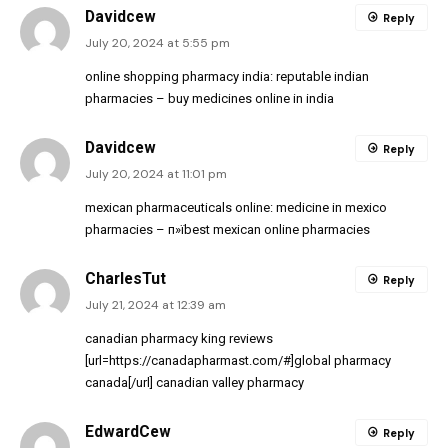
Davidcew
Reply
July 20, 2024 at 5:55 pm
online shopping pharmacy india:
reputable indian
pharmacies
– buy medicines online in india
Davidcew
Reply
July 20, 2024 at 11:01 pm
mexican pharmaceuticals online:
medicine in mexico
pharmacies
– п»їbest mexican online pharmacies
CharlesTut
Reply
July 21, 2024 at 12:39 am
canadian pharmacy king reviews
[url=https://canadapharmast.com/#]global pharmacy
canada[/url] canadian valley pharmacy
EdwardCew
Reply