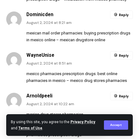
Dominicden
Reply
August 2, 2024 at 8:21 am
mexican mail order pharmacies:
buying prescription drugs
in mexico online
– mexican drugstore online
WayneUnise
Reply
August 2, 2024 at 8:51 am
mexico pharmacies prescription drugs:
best online
pharmacies in mexico
– mexico drug stores pharmacies
Arnoldpeeli
Reply
August 2, 2024 at 10:22 am
mexico drug stores pharmacies
[url=https://mexicandeliverypharma.com/#]mexico
By using this site, you agree to the
Privacy Policy
Accept
pharmacies prescription drugs[/url] mexican online
and
Terms of Use
.
pharmacies prescription drugs