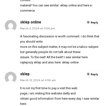
content
material! You can see similar:
sklep online
and here
e-
commerce
sklep online
Reply
March 2, 2024 at 11:56 pm
A fascinating discussion is worth comment. I do think that
you should write
more on this subject matter, it may not be a taboo subject
but generally people do not talk about these
issues. To the next! All the best!! I saw similar here:
najlepszy sklep
and also here:
sklep online
sklep
Reply
March 13, 2024 at 4:56 am
It is not my first time to pay a visit this web
page, i am visiting this website dailly and
obtain good information from here every day. I saw similar
here: