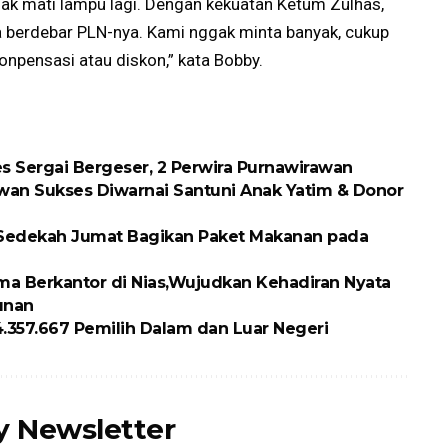
gak mati lampu lagi. Dengan kekuatan Ketum Zulhas,
sa berdebar PLN-nya. Kami nggak minta banyak, cukup
onpensasi atau diskon,” kata Bobby.
es Sergai Bergeser, 2 Perwira Purnawirawan
an Sukses Diwarnai Santuni Anak Yatim & Donor
 Sedekah Jumat Bagikan Paket Makanan pada
ma Berkantor di Nias,Wujudkan Kehadiran Nyata
unan
4.357.667 Pemilih Dalam dan Luar Negeri
ly Newsletter