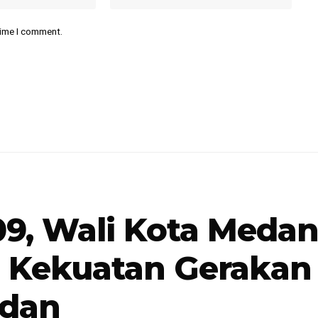
time I comment.
09, Wali Kota Medan
n Kekuatan Geraka
edan