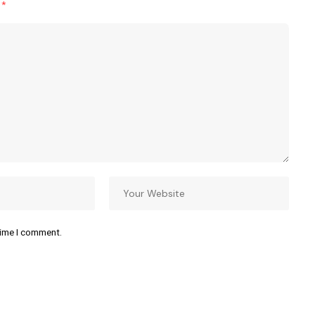
d
*
time I comment.