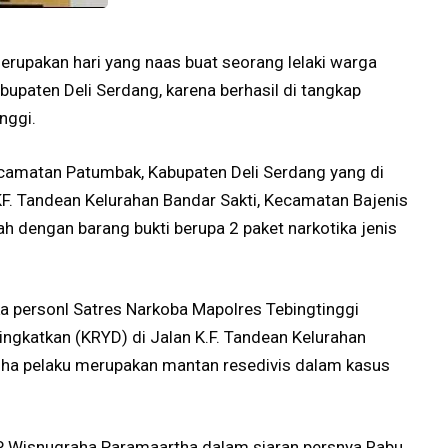
erupakan hari yang naas buat seorang lelaki warga
paten Deli Serdang, karena berhasil di tangkap
nggi.
camatan Patumbak, Kabupaten Deli Serdang yang di
KF. Tandean Kelurahan Bandar Sakti, Kecamatan Bajenis
ah dengan barang bukti berupa 2 paket narkotika jenis
ka personl Satres Narkoba Mapolres Tebingtinggi
ingkatkan (KRYD) di Jalan K.F. Tandean Kelurahan
 duha pelaku merupakan mantan resedivis dalam kasus
KP Wisnugraha Paramaartha dalam siaran persnya Rabu