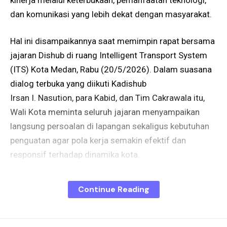
dan komunikasi yang lebih dekat dengan masyarakat.
Hal ini disampaikannya saat memimpin rapat bersama
jajaran Dishub di ruang Intelligent Transport System
(ITS) Kota Medan, Rabu (20/5/2026). Dalam suasana
dialog terbuka yang diikuti Kadishub
Irsan I. Nasution, para Kabid, dan Tim Cakrawala itu,
Wali Kota meminta seluruh jajaran menyampaikan
langsung persoalan di lapangan sekaligus kebutuhan
penguatan agar pola kerja semakin efektif dan
responsif terhadap dinamika kota.
Dalam arahannya, Rico menegaskan bahwa kunci agar
Continue Reading
Dinas Perhubungan tidak terus menjadi sasaran kritik
publik adalah dengan menunjukkan kinerja nyata. Ia
menilai, selama ini banyak pekerjaan di lapangan yang