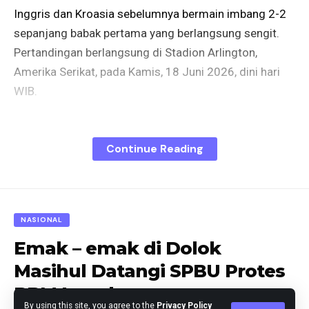
Inggris dan Kroasia sebelumnya bermain imbang 2-2
sepanjang babak pertama yang berlangsung sengit.
Pertandingan berlangsung di Stadion Arlington,
Amerika Serikat, pada Kamis, 18 Juni 2026, dini hari
WIB.
Dalam jalannya pertandingan, Harry Kane membawa
Inggris unggul melalui eksekusi penalti setelah
Continue Reading
pelanggaran terjadi sebelumnya. Wasit
memerintahkan pengulangan tendangan karena
Dominik Livakovic bergerak lebih dahulu.
NASIONAL
Kroasia kemudian menyamakan kedudukan melalui
Emak – emak di Dolok
penyelesaian Martin Baturina pada pertengahan
Masihul Datangi SPBU Protes
pertandingan. Inggris kembali memimpin sebelum
BBM Langka
turun minum, namun lawan kembali menyamakan
By using this site, you agree to the
Privacy Policy