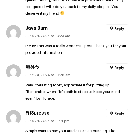
getting boring, but the last several posts are great quality
so I guess I will add you back to my daily bloglist. You
deserve it my friend
Java Burn
Reply
June 24, 2024 at 10:23 am
Pretty! This was a really wonderful post. Thank you for your
provided information.
海外fx
Reply
June 24, 2024 at 10:28 am
Very interesting topic, appreciate it for putting up.
“Remember when life’s path is steep to keep your mind
even.” by Horace.
FitSpresso
Reply
June 24, 2024 at 8:44 pm
Simply want to say your article is as astounding. The