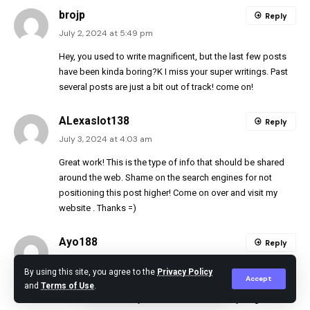
brojp
Reply
July 2, 2024 at 5:49 pm
Hey, you used to write magnificent, but the last few posts
have been kinda boring?K I miss your super writings. Past
several posts are just a bit out of track! come on!
ALexaslot138
Reply
July 3, 2024 at 4:03 am
Great work! This is the type of info that should be shared
around the web. Shame on the search engines for not
positioning this post higher! Come on over and visit my
website . Thanks =)
Ayo188
Reply
July 3, 2024 at 1:43 pm
By using this site, you agree to the
Privacy Policy
Accept
I think this internet site has got some rattling fantastic
and
Terms of Use
.
information for everyone :D. “The test of every religious,