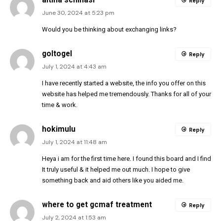
Reply
June 30, 2024 at 5:23 pm
Would you be thinking about exchanging links?
goltogel
Reply
July 1, 2024 at 4:43 am
I have recently started a website, the info you offer on this
website has helped me tremendously. Thanks for all of your
time & work.
hokimulu
Reply
July 1, 2024 at 11:48 am
Heya i am for the first time here. I found this board and I find
It truly useful & it helped me out much. I hope to give
something back and aid others like you aided me.
where to get gcmaf treatment
Reply
July 2, 2024 at 1:53 am