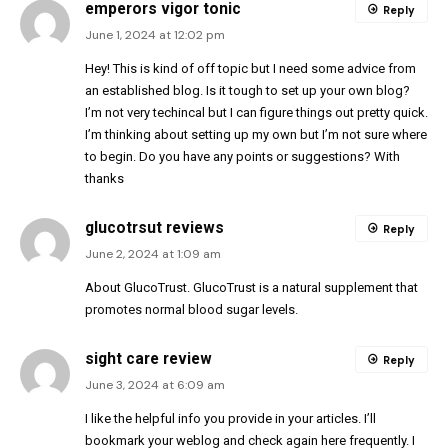
emperors vigor tonic
Reply
June 1, 2024 at 12:02 pm
Hey! This is kind of off topic but I need some advice from
an established blog. Is it tough to set up your own blog?
I’m not very techincal but I can figure things out pretty quick.
I’m thinking about setting up my own but I’m not sure where
to begin. Do you have any points or suggestions? With
thanks
glucotrsut reviews
Reply
June 2, 2024 at 1:09 am
About GlucoTrust. GlucoTrust is a natural supplement that
promotes normal blood sugar levels.
sight care review
Reply
June 3, 2024 at 6:09 am
I like the helpful info you provide in your articles. I’ll
bookmark your weblog and check again here frequently. I