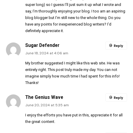
super long) so I guess I’ll just sum it up what I wrote and
say, I’m thoroughly enjoying your blog. I too am an aspiring
blog blogger but I’m still new to the whole thing. Do you
have any points for inexperienced blog writers? I’d
definitely appreciate it.
Sugar Defender
Reply
June 18, 2024 at 4:06 am
My brother suggested I might like this web site. He was
entirely right. This post truly made my day. You can not
imagine simply how much time I had spent for this info!
Thanks!
The Genius Wave
Reply
June 20, 2024 at 5:35 am
I enjoy the efforts you have put in this, appreciate it for all
the great content.