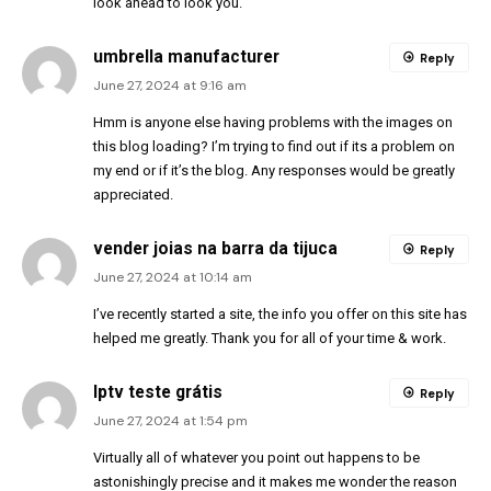
look ahead to look you.
umbrella manufacturer
Reply
June 27, 2024 at 9:16 am
Hmm is anyone else having problems with the images on
this blog loading? I’m trying to find out if its a problem on
my end or if it’s the blog. Any responses would be greatly
appreciated.
vender joias na barra da tijuca
Reply
June 27, 2024 at 10:14 am
I’ve recently started a site, the info you offer on this site has
helped me greatly. Thank you for all of your time & work.
Iptv teste grátis
Reply
June 27, 2024 at 1:54 pm
Virtually all of whatever you point out happens to be
astonishingly precise and it makes me wonder the reason