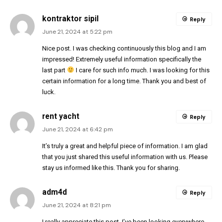
kontraktor sipil
Reply
June 21, 2024 at 5:22 pm
Nice post. I was checking continuously this blog and I am
impressed! Extremely useful information specifically the
last part
I care for such info much. I was looking for this
certain information for a long time. Thank you and best of
luck.
rent yacht
Reply
June 21, 2024 at 6:42 pm
It’s truly a great and helpful piece of information. I am glad
that you just shared this useful information with us. Please
stay us informed like this. Thank you for sharing.
adm4d
Reply
June 21, 2024 at 8:21 pm
I really appreciate this post. I’ve been looking everywhere