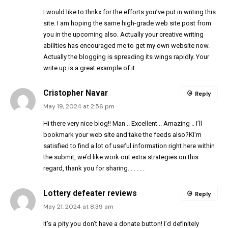
I would like to thnkx for the efforts you’ve put in writing this
site. I am hoping the same high-grade web site post from
you in the upcoming also. Actually your creative writing
abilities has encouraged me to get my own website now.
Actually the blogging is spreading its wings rapidly. Your
write up is a great example of it.
Cristopher Navar
Reply
May 19, 2024 at 2:56 pm
Hi there very nice blog!! Man .. Excellent .. Amazing .. I’ll
bookmark your web site and take the feeds also?KI’m
satisfied to find a lot of useful information right here within
the submit, we’d like work out extra strategies on this
regard, thank you for sharing. . . . . .
Lottery defeater reviews
Reply
May 21, 2024 at 8:39 am
It’s a pity you don’t have a donate button! I’d definitely