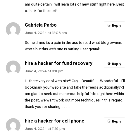
am quite certain I will learn lots of new stuff right here! Best
of luck for the next!
Gabriela Parbo
Reply
June 4, 2024 at 12:08 am
Some times its a pain in the ass to read what blog owners
wrote but this web site is rattling user genial! .
hire a hacker for fund recovery
Reply
June 4, 2024 at 3:11 pm
Hi there very cool web site!! Guy .. Beautiful .. Wonderful .. I’ll
bookmark your web site and take the feeds additionally?KI
am glad to seek out numerous helpful info right here within
the post, we want work out more techniques in this regard,
thank you for sharing. . . . . .
hire a hacker for cell phone
Reply
June 4, 2024 at 11:19 pm