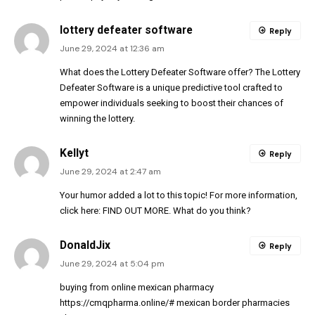
lottery defeater software
Reply
June 29, 2024 at 12:36 am
What does the Lottery Defeater Software offer? The Lottery
Defeater Software is a unique predictive tool crafted to
empower individuals seeking to boost their chances of
winning the lottery.
Kellyt
Reply
June 29, 2024 at 2:47 am
Your humor added a lot to this topic! For more information,
click here:
FIND OUT MORE
. What do you think?
DonaldJix
Reply
June 29, 2024 at 5:04 pm
buying from online mexican pharmacy
https://cmqpharma.online/#
mexican border pharmacies