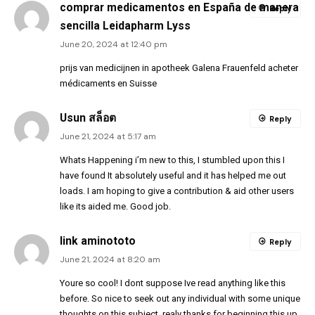
comprar medicamentos en España de manera
Reply
sencilla Leidapharm Lyss
June 20, 2024 at 12:40 pm
prijs van medicijnen in apotheek Galena Frauenfeld acheter
médicaments en Suisse
Usun สล็อต
Reply
June 21, 2024 at 5:17 am
Whats Happening i’m new to this, I stumbled upon this I
have found It absolutely useful and it has helped me out
loads. I am hoping to give a contribution & aid other users
like its aided me. Good job.
link aminototo
Reply
June 21, 2024 at 8:20 am
Youre so cool! I dont suppose Ive read anything like this
before. So nice to seek out any individual with some unique
thoughts on this subject. realy thanks for beginning this up.