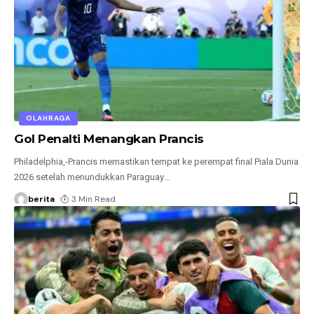
OLAHRAGA
Gol Penalti Menangkan Prancis
Philadelphia,-Prancis memastikan tempat ke perempat final Piala Dunia
2026 setelah menundukkan Paraguay
…
berita
3 Min Read