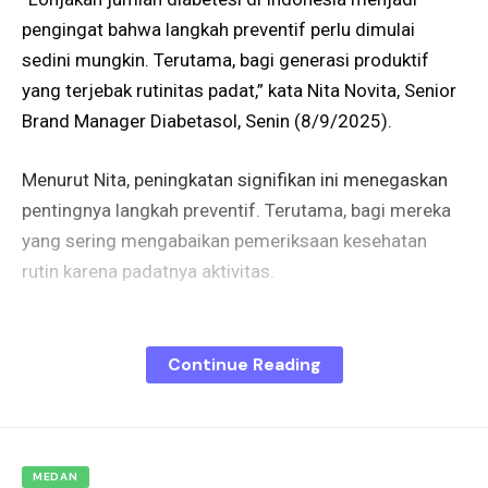
pengingat bahwa langkah preventif perlu dimulai
sedini mungkin. Terutama, bagi generasi produktif
yang terjebak rutinitas padat,” kata Nita Novita, Senior
Brand Manager Diabetasol, Senin (8/9/2025).
Menurut Nita, peningkatan signifikan ini menegaskan
pentingnya langkah preventif. Terutama, bagi mereka
yang sering mengabaikan pemeriksaan kesehatan
rutin karena padatnya aktivitas.
“IDF menunjukkan jumlah diabetesi di Indonesia
melonjak 179 persen. Angkanya mencapai 20,4 juta
Continue Reading
jiwa pada tahun 2024 dari 7,3 juta jiwa di tahun 2011,”
ucapnya.
Nita menyebut sebagai bagian dari kampanye
‘Stand by
MEDAN