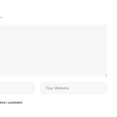
d
*
time I comment.