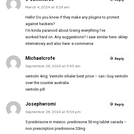
March 4, 2024 at 9:29 am
Hello! Do you know if they make any plugins to protect
against hackers?
I’m kinda paranoid about losing everything I’ve
worked hard on. Any suggestions? I saw similar here:
sklep
internetowy
and also here:
e-commerce
Michaelcrofe
Reply
September 28, 2024 at 11:45 am
ventolin 4mg:
Ventolin inhaler best price
– can i buy ventolin
over the counter australia
ventolin pill
Josephwromi
Reply
September 28, 2024 at 8:54 pm
5 prednisone in mexico:
prednisone 50 mg tablet canada
–
non prescription prednisone 20mg