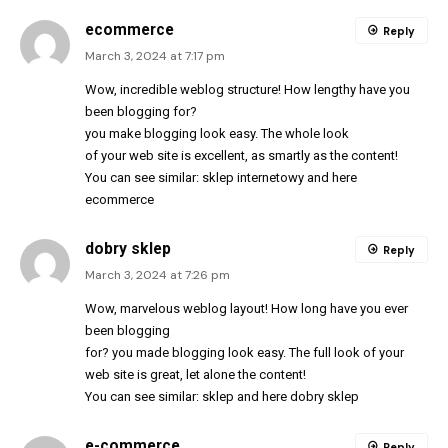
ecommerce
Reply
March 3, 2024 at 7:17 pm
Wow, incredible weblog structure! How lengthy have you
been blogging for?
you make blogging look easy. The whole look
of your web site is excellent, as smartly as the content!
You can see similar:
sklep internetowy
and here
ecommerce
dobry sklep
Reply
March 3, 2024 at 7:26 pm
Wow, marvelous weblog layout! How long have you ever
been blogging
for? you made blogging look easy. The full look of your
web site is great, let alone the content!
You can see similar:
sklep
and here
dobry sklep
e-commerce
Reply