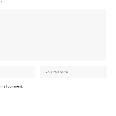
d
*
time I comment.