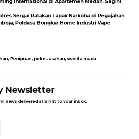
ing Internasional di Apartemen Medan, Segini
olres Sergai Ratakan Lapak Narkoba di Pegajahan
boja, Poldasu Bongkar Home Industri Vape
ahan
,
Penipuan
,
polres asahan
,
wanita muda
ly Newsletter
ng news delivered straight to your inbox.