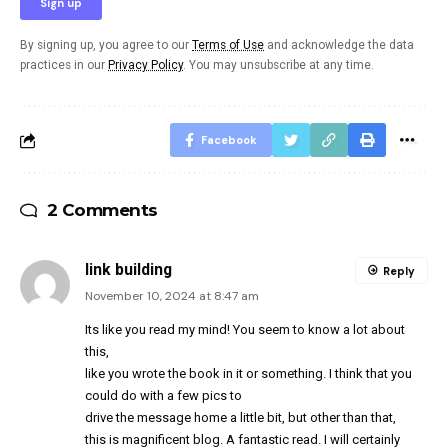
By signing up, you agree to our
Terms of Use
and acknowledge the data
practices in our
Privacy Policy
. You may unsubscribe at any time.
Facebook
2 Comments
link building
Reply
November 10, 2024 at 8:47 am
Its like you read my mind! You seem to know a lot about
this,
like you wrote the book in it or something. I think that you
could do with a few pics to
drive the message home a little bit, but other than that,
this is magnificent blog. A fantastic read. I will certainly